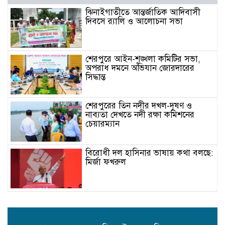
ঝিনাইগাতীতে আন্তর্জাতিক আদিবাসী
দিবসে র‌্যালি ও আলোচনা সভা
শেরপুরে আইন-শৃঙ্খলা কমিটির সভা,
অপরাধ দমনে অভিযান জোরদারের
সিদ্ধান্ত
শেরপুরের তিন নদীর দখল-দূষণ ও
নাব্যতা দেখতে নদী রক্ষা কমিশনের
চেয়ারম্যান
বিরোধী দল হাসিনার ভাষায় কথা বলছে:
মির্জা ফখরুল
কমলাপুর স্টেডিয়ামে দোকানের চুক্তি
বাতিলের নির্দেশ ও প্রশাসককে অব্যাহতি