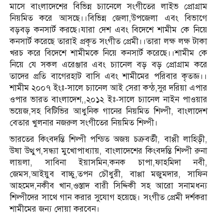
মাসে বাংলাদেশের বিভিন্ন চ্যানেলে সংগীতের লাইভ প্রোগ্রাম
নিয়মিত করে আসছে।।বিভিন্ন জেলা,উপজেলা এবং বিভাগে
বড়বড় কনসার্ট করছে।যারা দেশ এবং বিদেশে শামীম কে নিয়ে
কনসার্ট করেছে তারাই প্রকৃত সংগীত প্রেমী।।তারা লক্ষ লক্ষ টাকা
খরচ করে বিদেশে শামীমকে নিয়ে কনসার্ট করেছে।।শামীম কে
নিয়ে যে সকল এরেঞ্জার এবং চ্যানেল বড় বড় প্রোগ্রাম করে
তাদের প্রতি বাগেরহাট বাসি এবং শামীমের পরিবার কৃতজ্ঞ।।
শামীম ২০০৭ ইংঃ-সালে চ্যানেল আই সেরা কন্ঠ,সুর দরিয়া এপার
ওপার ভারত বাংলাদেশ,,২০১২ ইঃ-সালে চ্যানেল নাইন পাওয়ার
ভয়েজ,সহ বিটিভির আধুনিক গানের নিয়মিত শিল্পী, বাংলাদেশ
বেতার খুলনার নজরুল সংগীতের নিয়মিত শিল্পী।
ভারতের কিংবদন্তি শিল্পী পন্ডিত অজয় চক্রবর্তী, বাপ্পী লাহিড়ী,
উষা উত্থুপ,সন্ধ্যা মুখোপাধ্যায়, বাংলাদেশের কিংবদন্তি শিল্পী রুনা
লায়লা, সাবিনা ইয়াসমিন,কনক চাপা,ফাহমিদা নবী,
জেমস,আইয়ুব বাচ্চু,তপন চৌধুরী, বাপ্পা মজুমদার, সাফিন
আহমেদ,নকীব খান,ওস্তাদ বারী সিদ্দিকী সহ আরো সনামধন্য
শিল্পীদের সাথে গান করার সুযোগ হয়েছে। সংগীত প্রেমী দর্শকরা
শামীমের জন্য দোয়া করবেন।