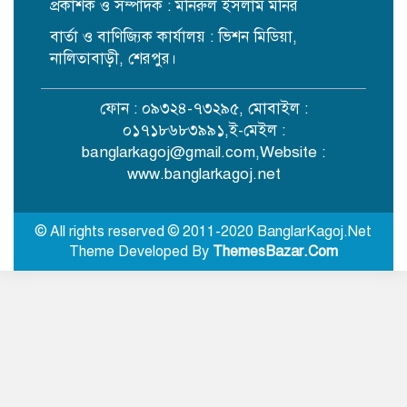
প্রকাশক ও সম্পাদক : মনিরুল ইসলাম মনির
বার্তা ও বাণিজ্যিক কার্যালয় : ভিশন মিডিয়া,
বিপিএল এই বছর নাও হতে পারে:
তামিম
নালিতাবাড়ী, শেরপুর।
ফোন : ০৯৩২৪-৭৩২৯৫, মোবাইল :
সালমান শাহ হত্যা মামলায় খল-
০১৭১৮৬৮৩৯৯১,ই-মেইল :
অভিনেতা ডন আটক
banglarkagoj@gmail.com
,Website :
www.banglarkagoj.net
লবণ চাষিদের জন্য শিগগিরই নতুন মূল্য
নির্ধারণ করবে সরকার: প্রধানমন্ত্রী
© All rights reserved © 2011-2020 BanglarKagoj.Net
Theme Developed By
ThemesBazar.Com
রাষ্ট্রপতি নির্বাচন: ১১ দলীয় জোটের প্রার্থী
কর্নেল (অব.) অলি আহমদ
মহেশখালীর মাতারবাড়িতে পৌঁছেছেন
প্রধানমন্ত্রী