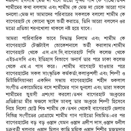
নজরুল ইসলাম মেজ দা বলে এতো সুন্দর গান কে গাচ্ছে।তখন
শামীমের কথা বললাম এবং শামীম কে মেজ দা ডেকে আরো গান
শুনলো।মেজ দা আমাদের পরিবারের সকলকে বললো শামীম কে
বাগেরহাট যে কোনো স্কুলে ভর্তী করাতে, তিনি আরো বললেন ওর
মতো প্রতিভা শরণখোলা থাকলে নষ্ট হয়ে যাবে।
আমরা পারিবারিক ভাবে সিদ্ধান্ত নিলাম এবং শামীম কে
বাগেরহাটে টেক্সটাইল ভোকেশনালে ভর্তী করালাম।শামীম
বাগেরহাট থেকে এস.এস.সি,বাগেরহাট পিসি কলেজ থেকে
এইচএসসি এবং ইতিহাস বিভাগে অনার্স তার পরে ঢাকা কলেজ
থেকে এম.এ পাস করে। ।শামীম বাগেহাট যাওয়ার পরে
বাগেরহাটের সকল সাংস্কৃতিক কর্মকর্তা,কলাকুশলী এবং শিল্পী ও
মিউজিসিয়ানরা একদিন সন্ধায় বাগেরহাটের শহীদ শুকলাল
সংগীত একাডেমিতে বসে শামীমের গান শুুনলো এবং তারা সকলে
শামীমের ভুয়সী প্রশংসা করলো।তখন বাগেরহাট অংকুরের
প্রতিষ্ঠাতা মীর ফজলে সাইদ ডাবলু তার অংকুরে শিল্পী হিসেবে
নিয়ে নিলো ছোট্ট শিশু শামীম কে।তখন থেকেই বাগেরহাট জেলার
বিভিন্ন সংগীতের প্রোগ্রামে শামীম গান গাইতো নিয়মিত।এর পর
বাগেরহাটের বড় বড় ওস্তাদ যেমন ওস্তাদ প্রদীপ দাস,ওস্তাদ শুনীল
চক্রবর্তী,খুলনার ওস্তাদ মিলন কান্তি মল্লিক,ওস্তাদ শিশীর মজুমদার