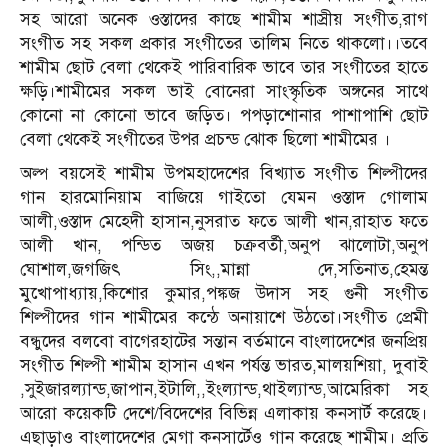
সহ আরো অনেক ওস্তাদের কাছে শামীম শাস্রীয় সংগীত,রাগ
সংগীত সহ সকল প্রকার সংগীতের তালিম নিতে থাকলো।।তবে
শামীম ছোট বেলা থেকেই পারিবারিক ভাবে তার সংগীতের হাতে
ক্ষড়ি।শামীমের সকল ভাই বোনেরা সাংস্কৃতিক অঙ্গনের সাথে
কোনো না কোনো ভাবে জড়িত। পপড়াশোনার পাশাপাশি ছোট
বেলা থেকেই সংগীতের উপর প্রচন্ড ঝোক ছিলো শামীমের ।
অল্প বয়সেই শামীম উপমহাদেশের বিখ্যাত সংগীত শিল্পীদের
গান হারমোনিয়াম বাজিয়ে গাইতো যেমন ওস্তাদ গোলাম
আলী,ওস্তাদ মেহেদী হাসান,নুসরাত ফতে আলী খান,রাহাত ফতে
আলী খান, পন্ডিত অজয় চক্রবর্তী,অনুপ ঝালোটা,অনুপ
ঘোশাল,জগজিৎ সিং,,মান্না দে,সতিনাত,হেমন্ত
মুখোপাধ্যায়,কিশোর কুমার,পঙ্কজ উদাস সহ গুনী সংগীত
শিল্পীদের গান শামীমের কন্ঠে অনায়াশে উঠতো।সংগীত প্রেমী
বন্ধুদের বলবো বাগেরহাটের সন্তান বর্তমানে বাংলাদেশের জনপ্রিয়
সংগীত শিল্পী শামীম হাসান এখন পর্যন্ত ভারত,মালয়শিয়া, দুবাই
,সুইজারল্যান্ড,জাপান,ইটালি,,ইংল্যান্ড,থাইল্যান্ড,আমেরিকা সহ
আরো কয়েকটি দেশে/বিদেশের বিভিন্ন এলাকায় কনসার্ট করেছে।
এছাড়াও বাংলাদেশের মেগা কনসার্টেও গান করেছে শামীম। প্রতি