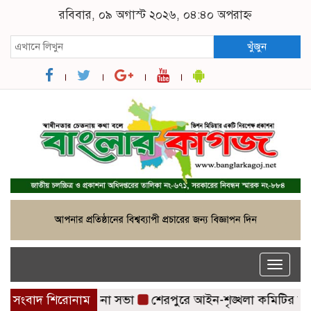
রবিবার, ০৯ অগাস্ট ২০২৬, ০৪:৪০ অপরাহ্ন
খুঁজুন
Toggle
naviga
র‌্যালি ও আলোচনা সভা
সংবাদ শিরোনাম
শেরপুরে আইন-শৃঙ্খলা কমিটির সভা, অপর