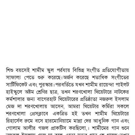
শিশু বয়সেই শামীম স্কুল পর্রযায় বিভিন্ন সংগীত প্রতিযোগীতায়
সাফাল্য পেতে শুরু করেছে।অর্জন করেছে শতাধিক সংগীতের
সার্টিফিকেট এবং পুরস্কার।পরবর্তিতে যখন শামীম রায়েন্দা পাইলট
হাইস্কুলে অষ্টম শ্রেণির ছাত্র, তখন শরণখোলা থিয়েটারে নাটকের
কর্মশালার জন্য বাগেরহাট থিয়েটারের প্রতিষ্ঠাতা নজরুল ইসলাম
মেজ দা শরণখোলায় আসেন, আমরা থিয়েটার কর্মিরা সকলে
শরণখোলা প্রেসক্লাবে একত্রিত হই তখন শামীম থিয়েটারে
রিহার্সেল রুমে বসে হারমোনিয়ামে মান্না দের আধুনিক গান এবং
গোলাম আলীর গজল প্রাকটিস করছিলো,। শামীমের গান শুনে