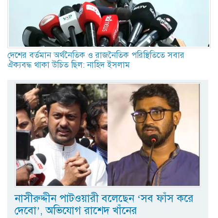
দেশের বর্তমান অর্থনৈতিক ও রাজনৈতিক পরিস্থিতিতে সবার
ঐক্যবদ্ধ থাকা উচিত ছিল: নাহিদ ইসলাম
নাসীরুদ্দীন পাটওয়ারী বলেছেন ‘সব ফাঁস করে
দেবো’, অভিযোগ রাশেদ খাঁনের