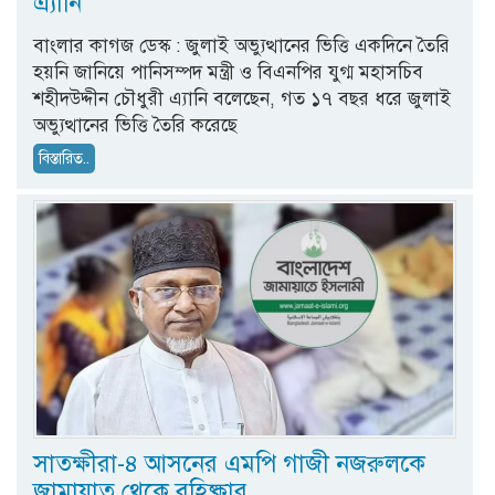
এ্যানি
বাংলার কাগজ ডেস্ক : জুলাই অভ্যুত্থানের ভিত্তি একদিনে তৈরি
হয়নি জানিয়ে পানিসম্পদ মন্ত্রী ও বিএনপির যুগ্ম মহাসচিব
শহীদউদ্দীন চৌধুরী এ্যানি বলেছেন, গত ১৭ বছর ধরে জুলাই
অভ্যুত্থানের ভিত্তি তৈরি করেছে
বিস্তারিত..
সাতক্ষীরা-৪ আসনের এমপি গাজী নজরুলকে
জামায়াত থেকে বহিষ্কার