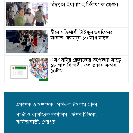
চাঁদপুরে ইয়াবাসহ চিকিৎসক গ্রেপ্তার
চীনে শক্তিশালী টাইফুন ডলফিনের
আঘাত, ঘরছাড়া ১০ লাখ মানুষ
এসএসসির রেজাল্টের অপেক্ষায় সাড়ে
১৮ লাখ শিক্ষার্থী, ফল প্রকাশ সকাল
১০টায়
ছাদবাগানে সারা দেশে তৃতীয় শেরপুর
পৌরসভা
প্রকাশক ও সম্পাদক : মনিরুল ইসলাম মনির
বার্তা ও বাণিজ্যিক কার্যালয় : ভিশন মিডিয়া,
মাদকবিরোধী প্রচারণায় শেরপুরে সুপার
কাপ ফুটবলের ফাইনাল
নালিতাবাড়ী, শেরপুর।