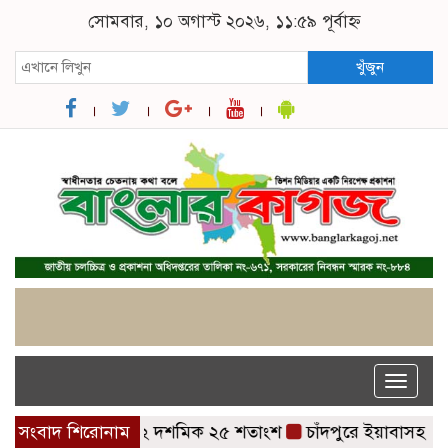
সোমবার, ১০ অগাস্ট ২০২৬, ১১:৫৯ পূর্বাহ্ন
খুঁজুন
Toggle
naviga
র পাসের হার ৬২ দশমিক ২৫ শতাংশ
সংবাদ শিরোনাম
চাঁদপুরে ইয়াবাসহ চিকিৎসক 