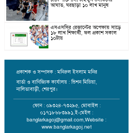
আঘাত, ঘরছাড়া ১০ লাখ মানুষ
এসএসসির রেজাল্টের অপেক্ষায় সাড়ে
১৮ লাখ শিক্ষার্থী, ফল প্রকাশ সকাল
১০টায়
ছাদবাগানে সারা দেশে তৃতীয় শেরপুর
পৌরসভা
প্রকাশক ও সম্পাদক : মনিরুল ইসলাম মনির
বার্তা ও বাণিজ্যিক কার্যালয় : ভিশন মিডিয়া,
মাদকবিরোধী প্রচারণায় শেরপুরে সুপার
কাপ ফুটবলের ফাইনাল
নালিতাবাড়ী, শেরপুর।
ফোন : ০৯৩২৪-৭৩২৯৫, মোবাইল :
জাজিরায় বাঁশ কাটাকে কেন্দ্র করে
০১৭১৮৬৮৩৯৯১,ই-মেইল :
হামলা, নারীসহ আহত ৩
banglarkagoj@gmail.com
,Website :
www.banglarkagoj.net