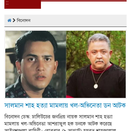
::
বিনোদন
সালমান শাহ হত্যা মামলায় খল-অভিনেতা ডন আটক
বিনোদন ডেস্ক: ঢালিউডের জনপ্রিয় নায়ক সালমান শাহ হত্যা
মামলায় খল-অভিনেতা আশরাফুল হক ডনকে আটক করেছে
আইনশৃঙ্খলা বাহিনী। রোববার (৯ আগস্ট) হযরত শাহজালাল