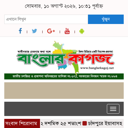
সোমবার, ১০ অগাস্ট ২০২৬, ১০:৩১ পূর্বাহ্ন
খুঁজুন
Toggle
naviga
র পাসের হার ৬২ দশমিক ২৫ শতাংশ
সংবাদ শিরোনাম
চাঁদপুরে ইয়াবাসহ চিকিৎসক 