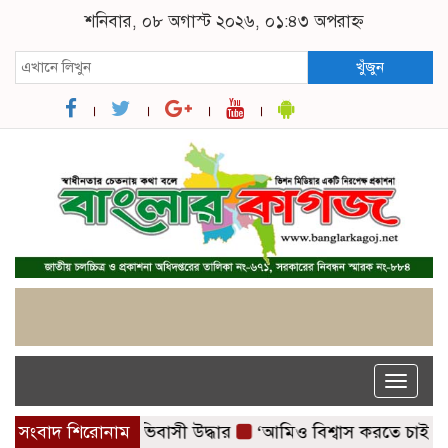
শনিবার, ০৮ অগাস্ট ২০২৬, ০১:৪৩ অপরাহ্ন
খুঁজুন
Toggle
naviga
িসের উপকূলে ২০২ অভিবাসী উদ্ধার
সংবাদ শিরোনাম
‘আমিও বিশ্বাস করতে চাই ত