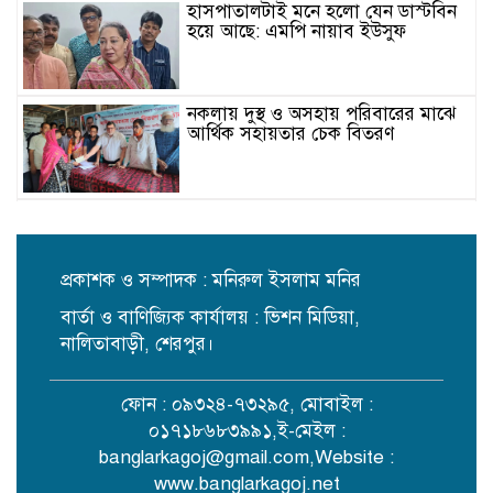
হাসপাতালটাই মনে হলো যেন ডাস্টবিন
হয়ে আছে: এমপি নায়াব ইউসুফ
নকলায় দুস্থ ও অসহায় পরিবারের মাঝে
আর্থিক সহায়তার চেক বিতরণ
ভিন্নমতকে সম্মান করাই গণতন্ত্রের
অন্যতম ভিত্তি: মির্জা ফখরুল
প্রকাশক ও সম্পাদক : মনিরুল ইসলাম মনির
বার্তা ও বাণিজ্যিক কার্যালয় : ভিশন মিডিয়া,
স্কুলছাত্রীকে ধর্ষণের মামলায় কনটেন্ট
ক্রিয়েটর রিপন মিয়া গ্রেপ্তার
নালিতাবাড়ী, শেরপুর।
ফোন : ০৯৩২৪-৭৩২৯৫, মোবাইল :
নকলায় সিএনজি-ভটভটি সংঘর্ষে শিশু
০১৭১৮৬৮৩৯৯১,ই-মেইল :
নিহত, আহত ৫
banglarkagoj@gmail.com
,Website :
www.banglarkagoj.net