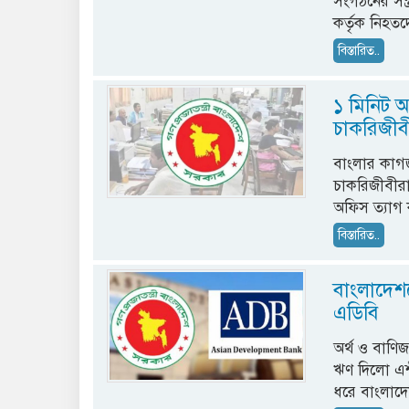
সংগঠনের সন্ত
কর্তৃক নিহতদে
বিস্তারিত..
১ মিনিট 
চাকরিজীব
বাংলার কাগজ
চাকরিজীবীরা
অফিস ত্যাগ 
বিস্তারিত..
বাংলাদেশ
এডিবি
অর্থ ও বাণিজ
ঋণ দিলো এশী
ধরে বাংলাদেশ