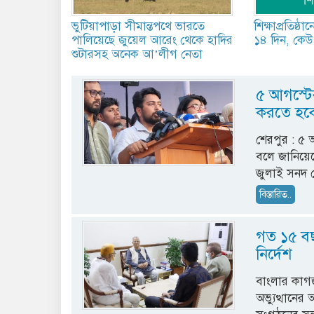
ভুটিয়াপাড়া সীমান্তপথে ভারতে
শিক্ষাপ্রতিষ্ঠা
পালিয়েছে জুয়েল আরেং থেকে হাদির
১৪ দিন, কেউ
শুটারসহ অনেক আ’লীগ নেতা
৫ আগস্টে
করতে হবে
শেরপুর : ৫ 
বলে জানিয়ে
জুলাই সনদ ঘ
বিস্তারিত..
গত ১৫ বছর
নির্দেশ
বাংলার কাগজ 
অভ্যুত্থানে