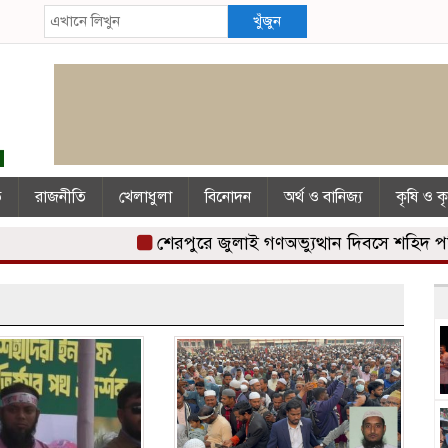
খুঁজুন
ি
রাজনীতি
খেলাধুলা
বিনোদন
অর্থ ও বানিজ্য
কৃষি ও ক
শেরপুরে জুলাই গণঅভ্যুত্থান দিবসে শহিদ পরিবা