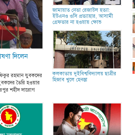
জামায়াত নেতা রেজাউল হত্যা:
ইউএনও ওসি প্রত্যাহার, আসামী
গ্রেফতার না হওয়ায় ক্ষোভ
োষণা দিলেন
কলকাতায় দুইবিশ্ববিদ্যালয় ছাত্রীর
ফিকুর রহমান যুবকদের
হিজাব খুলে হেনস্তা
যুবকদের তৈরি হওয়ার
েরপুর শহীদ দারোগ