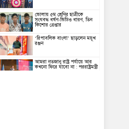
ভোলায় ৫ম শ্রেণির ছাত্রীকে
সংঘবদ্ধ ধর্ষণ-ভিডিও ধারণ, তিন
কিশোর গ্রেপ্তার
‘রিপাবলিক বাংলা’ ছাড়লেন ময়ূখ
রঞ্জন
আমরা নতজানু রাষ্ট্র পর্যায়ে আর
কখনো ফিরে যাবো না : পররাষ্ট্রমন্ত্রী
যে ডকুমেন্টারিতে আবু সাঈদ নেই,
সেটি কোনো ডকুমেন্টারি নয়:
ভারপ্রাপ্ত রাষ্ট্রপতি
নালিতাবাড়ীতে অপপ্রচারের
অভিযোগে ইউনিয়ন বিএনপি’র
পাল্টা সংবাদ সম্মেলন