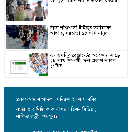
চাঁদপুরে ইয়াবাসহ চিকিৎসক গ্রেপ্তার
চীনে শক্তিশালী টাইফুন ডলফিনের
আঘাত, ঘরছাড়া ১০ লাখ মানুষ
এসএসসির রেজাল্টের অপেক্ষায় সাড়ে
১৮ লাখ শিক্ষার্থী, ফল প্রকাশ সকাল
১০টায়
ছাদবাগানে সারা দেশে তৃতীয় শেরপুর
পৌরসভা
প্রকাশক ও সম্পাদক : মনিরুল ইসলাম মনির
বার্তা ও বাণিজ্যিক কার্যালয় : ভিশন মিডিয়া,
মাদকবিরোধী প্রচারণায় শেরপুরে সুপার
কাপ ফুটবলের ফাইনাল
নালিতাবাড়ী, শেরপুর।