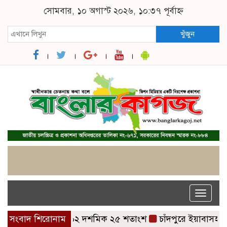
সোমবার, ১০ অগাস্ট ২০২৬, ১০:৩৭ পূর্বাহ্ন
খুঁজুন
Toggle
naviga
ের পাসের হার ৬২ দশমিক ২৫ শতাংশ
সংবাদ শিরোনাম
চাঁদপুরে ইয়াবাসহ চিকিৎসক