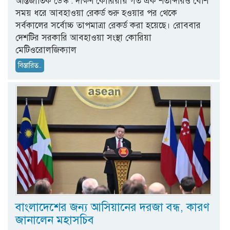
আন্তর্জাতিক ডেস্ক : দক্ষিণ কোরিয়ায় গত এক শতাব্দীরও বেশি
সময় ধরে আবহাওয়া রেকর্ড শুরু হওয়ার পর থেকে
সর্বকালের সর্বোচ্চ তাপমাত্রা রেকর্ড করা হয়েছে। রোববার
দেশটির সরকারি আবহাওয়া সংস্থা কোরিয়া
মেটিওরোলজিক্যাল
বিস্তারিত..
বাংলাদেশের জন্য আসিয়ানের দরজা বন্ধ, কারণ
জানালেন মহাসচিব