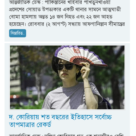
আন্তর্জাতিক ডেস্ক : পাকিস্তানের খাইবার পাখতুনখাওয়া
প্রদেশের সোয়াত উপত্যকার একটি থানার সামনে আত্মঘাতী
বোমা হামলায় অন্তত ১৪ জন নিহত এবং ২২ জন আহত
হয়েছেন। রোববার (২ আগস্ট) সন্ধ্যায় আফগানিস্তান সীমান্তের
বিস্তারিত..
দ. কোরিয়ায় শত বছরের ইতিহাসে সর্বোচ্চ
তাপমাত্রার রেকর্ড