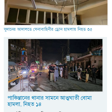
সুদানের আদালতে সেনাবাহিনীর ড্রোন হামলায় নিহত ৩৫
পাকিস্তানের থানার সামনে আত্মঘাতী বোমা
হামলা, নিহত ১৪