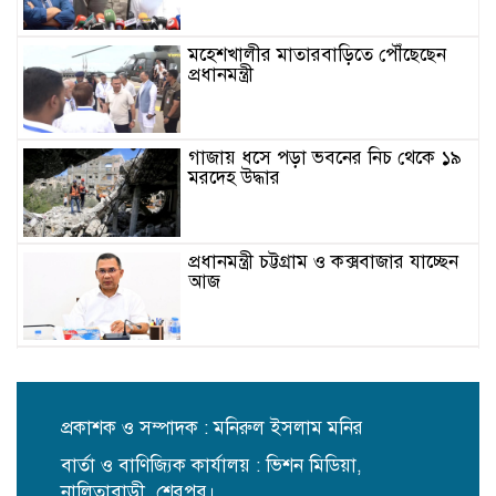
মহেশখালীর মাতারবাড়িতে পৌঁছেছেন
প্রধানমন্ত্রী
গাজায় ধসে পড়া ভবনের নিচ থেকে ১৯
মরদেহ উদ্ধার
প্রধানমন্ত্রী চট্টগ্রাম ও কক্সবাজার যাচ্ছেন
আজ
জুলাই শহিদদের প্রত্যাশা পূরণে কাজ
করতে হবে: ডা. শফিকুর রহমান
প্রকাশক ও সম্পাদক : মনিরুল ইসলাম মনির
বার্তা ও বাণিজ্যিক কার্যালয় : ভিশন মিডিয়া,
টুকরা করে ১১টি পলিথিনে ভরা হয়েছে
নারীর লাশ, এখনো উদ্ধার হয়নি মাথা ও
নালিতাবাড়ী, শেরপুর।