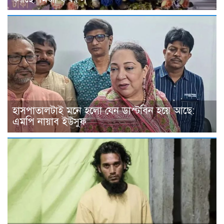
হাসপাতালটাই মনে হলো যেন ডাস্টবিন হয়ে আছে:
এমপি নায়াব ইউসুফ