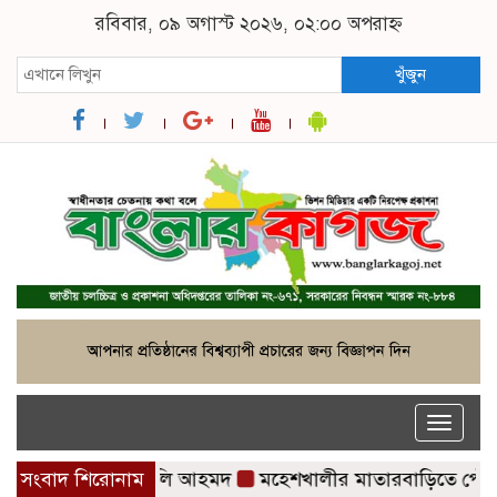
রবিবার, ০৯ অগাস্ট ২০২৬, ০২:০০ অপরাহ্ন
খুঁজুন
Toggle
naviga
্থী কর্নেল (অব.) অলি আহমদ
সংবাদ শিরোনাম
মহেশখালীর মাতারবাড়িতে পৌঁছেছেন প্র