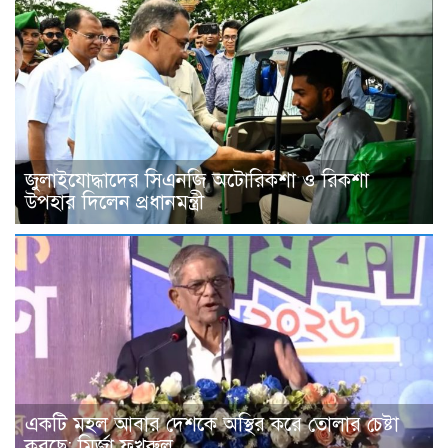
জুলাইযোদ্ধাদের সিএনজি অটোরিকশা ও রিকশা
উপহার দিলেন প্রধানমন্ত্রী
একটি মহল আবার দেশকে অস্থির করে তোলার চেষ্টা
করছে: মির্জা ফখরুল