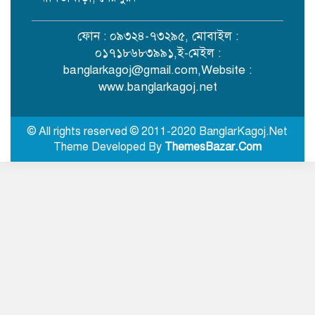
পা
ফোন : ০৯৩২৪-৭৩২৯৫, মোবাইল :
নবজাগরণ একাডেমিতে বৃত্তি বিতরণে
০১৭১৮৬৮৩৯৯১,ই-মেইল :
বিভ্রান্তির প্রতিবাদে সংবাদ সম্মেলন
banglarkagoj@gmail.com
,Website :
www.banglarkagoj.net
জুলাইযোদ্ধাদের সিএনজি অটোরিকশা ও
রিকশা উপহার দিলেন প্রধানমন্ত্রী
© All rights reserved © 2011-2020 BanglarKagoj.Net
Theme Developed By
ThemesBazar.Com
আওয়ামী লীগ এবং শেখ হাসিনার
রাজনৈতিক দাফন হয়েছে: সালাহউদ্দিন
আহমদ
নালিতাবাড়ীতে ইয়াবাসহ আটক
ছাত্রদলের দুই নেতাকে অব্যাহতি