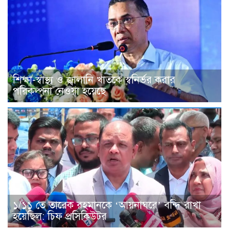
শিক্ষা-স্বাস্থ্য ও জ্বালানি খাতকে স্বনির্ভর করার
পরিকল্পনা নেওয়া হয়েছে
১/১১ তে তারেক রহমানকে ‘আয়নাঘরে’ বন্দি রাখা
হয়েছিল: চিফ প্রসিকিউটর