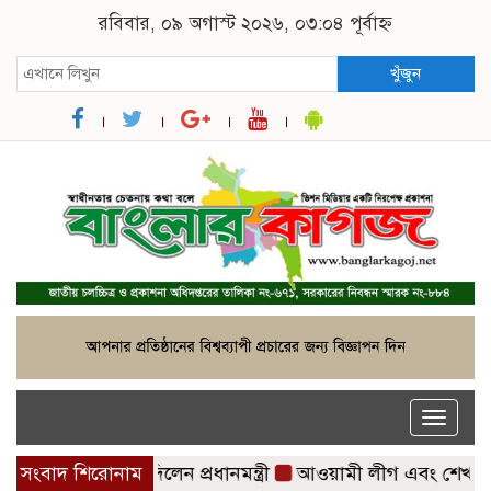
রবিবার, ০৯ অগাস্ট ২০২৬, ০৩:০৪ পূর্বাহ্ন
খুঁজুন
Toggle
naviga
শা উপহার দিলেন প্রধানমন্ত্রী
সংবাদ শিরোনাম
আওয়ামী লীগ এবং শেখ হাসিনা