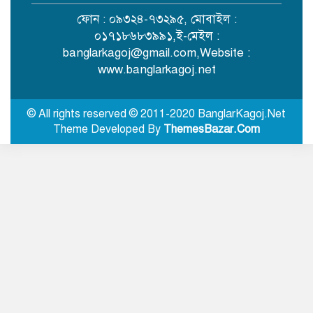
ফোন : ০৯৩২৪-৭৩২৯৫, মোবাইল :
নালিতাবাড়ীতে আস-সুন্নাহ ফাউন্ডেশনের
০১৭১৮৬৮৩৯৯১,ই-মেইল :
সহযোগিতায় ফলজ গাছ বিতরণ
banglarkagoj@gmail.com
,Website :
www.banglarkagoj.net
শ্রীবরদীতে ইয়াবাসহ গ্রেপ্তার ২
© All rights reserved © 2011-2020 BanglarKagoj.Net
Theme Developed By
ThemesBazar.Com
শ্রীবরদীতে গারো পাহাড় রক্ষায় পদযাত্রা
ও মানববন্ধন
শিক্ষা-স্বাস্থ্য ও জ্বালানি খাতকে স্বনির্ভর
করার পরিকল্পনা নেওয়া হয়েছে