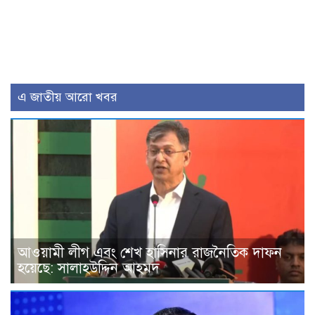
এ জাতীয় আরো খবর
আওয়ামী লীগ এবং শেখ হাসিনার রাজনৈতিক দাফন
হয়েছে: সালাহউদ্দিন আহমদ