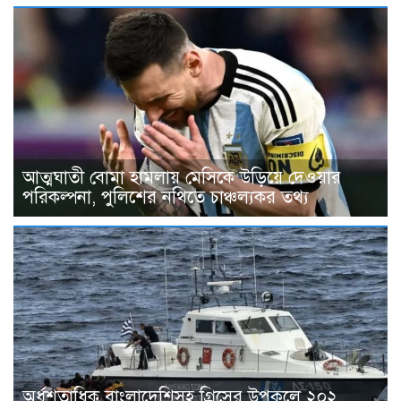
আত্মঘাতী বোমা হামলায় মেসিকে উড়িয়ে দেওয়ার
পরিকল্পনা, পুলিশের নথিতে চাঞ্চল্যকর তথ্য
অর্ধশতাধিক বাংলাদেশিসহ গ্রিসের উপকূলে ২০২