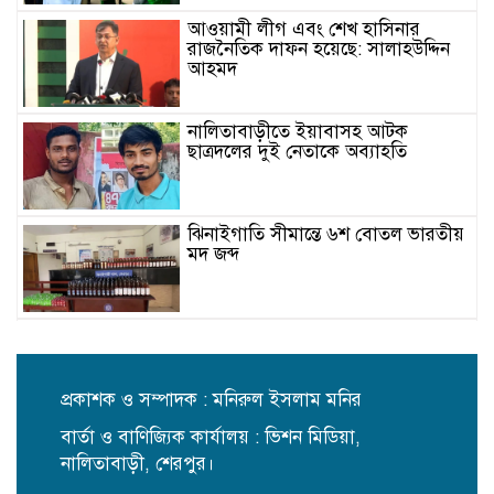
আওয়ামী লীগ এবং শেখ হাসিনার
রাজনৈতিক দাফন হয়েছে: সালাহউদ্দিন
আহমদ
নালিতাবাড়ীতে ইয়াবাসহ আটক
ছাত্রদলের দুই নেতাকে অব্যাহতি
ঝিনাইগাতি সীমান্তে ৬শ বোতল ভারতীয়
মদ জব্দ
ছাত্রদলের দুই নেতাকে ইয়াবাসহ আটক,
গণধোলাইয়ের পর পুলিশে দিল জনতা
প্রকাশক ও সম্পাদক : মনিরুল ইসলাম মনির
বার্তা ও বাণিজ্যিক কার্যালয় : ভিশন মিডিয়া,
একটি মহল আবার দেশকে অস্থির করে
তোলার চেষ্টা করছে: মির্জা ফখরুল
নালিতাবাড়ী, শেরপুর।