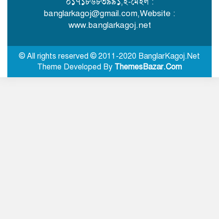
০১৭১৮৬৮৩৯৯১,ই-মেইল :
কাপ ফুটবলের ফাইনাল
banglarkagoj@gmail.com
,Website :
www.banglarkagoj.net
জাজিরায় বাঁশ কাটাকে কেন্দ্র করে
হামলা, নারীসহ আহত ৩
© All rights reserved © 2011-2020 BanglarKagoj.Net
Theme Developed By
ThemesBazar.Com
শেরপুরে বর্জ্য ব্যবস্থাপনা প্রকল্পের ভূমি
অধিগ্রহণের চেক বিতরণ
শ্রীবরদীতে আন্তর্জাতিক আদিবাসী দিবস
পালিত