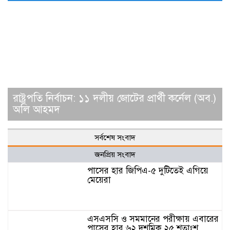
রাষ্ট্রপতি নির্বাচন: ১১ দলীয় জোটের প্রার্থী কর্নেল (অব.)
অলি আহমদ
সর্বশেষ সংবাদ
জনপ্রিয় সংবাদ
পাসের হার জিপিএ-৫ দুটিতেই এগিয়ে
মেয়েরা
এসএসসি ও সমমানের পরীক্ষায় এবারের
পাসের হার ৬২ দশমিক ২৫ শতাংশ