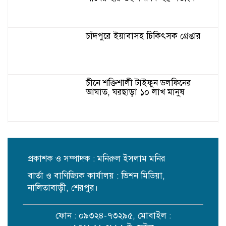
চাঁদপুরে ইয়াবাসহ চিকিৎসক গ্রেপ্তার
চীনে শক্তিশালী টাইফুন ডলফিনের
আঘাত, ঘরছাড়া ১০ লাখ মানুষ
এসএসসির রেজাল্টের অপেক্ষায় সাড়ে
১৮ লাখ শিক্ষার্থী, ফল প্রকাশ সকাল
১০টায়
প্রকাশক ও সম্পাদক : মনিরুল ইসলাম মনির
বার্তা ও বাণিজ্যিক কার্যালয় : ভিশন মিডিয়া,
ছাদবাগানে সারা দেশে তৃতীয় শেরপুর
পৌরসভা
নালিতাবাড়ী, শেরপুর।
ফোন : ০৯৩২৪-৭৩২৯৫, মোবাইল :
মাদকবিরোধী প্রচারণায় শেরপুরে সুপার