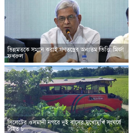
ভিন্নমতকে সম্মান করাই গণতন্ত্রের অন্যতম ভিত্তি: মির্জা
ফখরুল
সিলেটের ওসমানী নগরে দুই বাসের মুখোমুখি সংঘর্ষে
নিহত ৮