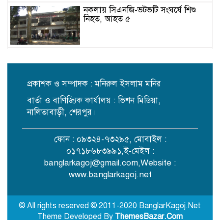
নকলায় সিএনজি-ভটভটি সংঘর্ষে শিশু
নিহত, আহত ৫
আলোকবিন্দু স্বেচ্ছাসেবী সংগঠনের
তৃতীয় বর্ষে পদার্পণ
প্রকাশক ও সম্পাদক : মনিরুল ইসলাম মনির
বার্তা ও বাণিজ্যিক কার্যালয় : ভিশন মিডিয়া,
রাজধানীতে ৫৭ লাখ টাকার জাল নোটে
স্বর্ণ কেনার চেষ্টা, হাতেনাতে ধরা
নালিতাবাড়ী, শেরপুর।
ফোন : ০৯৩২৪-৭৩২৯৫, মোবাইল :
সিলেটের ওসমানী নগরে দুই বাসের
০১৭১৮৬৮৩৯৯১,ই-মেইল :
মুখোমুখি সংঘর্ষে নিহত ৮
banglarkagoj@gmail.com
,Website :
www.banglarkagoj.net
বগুড়ায় বাসচাপায় নিহত ৬, আহত
অনেকে
© All rights reserved © 2011-2020 BanglarKagoj.Net
Theme Developed By
ThemesBazar.Com