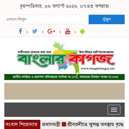
বৃহস্পতিবার, ০৬ অগাস্ট ২০২৬, ০৭:৪৩ অপরাহ্ন
খুঁজুন
Toggle
naviga
সুযোগ নেই: প্রধানমন্ত্রী
সংবাদ শিরোনাম
শ্রীবরদীতে ঝুলন্ত অবস্থায় বৃদ্ধের রহস