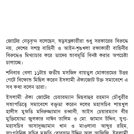
জোটের নেতৃবৃন্দ বলেছেন, ষড়যন্ত্রকারীরা শুধু সরকারের বিরুদ্ধে
নয়, দেশের সশস্ত্র বাহিনী ও আইন-শৃঙখলা রক্ষাকারী বাহিনীর
বিরুদ্ধেও মিথ্যাচার করে তাদের ভাবমূর্তি বিনষ্ট করার অপচেষ্টা
চালাচ্ছে।
শনিবার বেলা ১১টায় জতীয় মসজিদ বায়তুল মোকারমের উত্তর
গেটে বিক্ষোভ মিছিল করেন ইসলামী ঐক্যজোট উক্ত সমাবেশে এ
সব কথা বলেন তারা।
ইসলামী ঐক্য জোটের চেয়ারম্যান মিছবাহুর রহমান চৌধুরীর
সভাপতিত্বে সমাবেশে বক্তৃতা করেন দলের মহাসচিব শায়খুল
হাদীস মুফতি মনিরুজ্জামান রব্বানী, ভাইস চেয়ারম্যান বীর
মুক্তিযোদ্ধা জুলকার নাঈন ডালিম ও মো. জামান উদ্দিন, যুগ্ম-
মহাসচিব আসাদুজ্জামান খান ও মাওলানা আব্দুর রহিম,
সাংগঠনিক সচিব মুফতি বোরহান উদ্দিন আল আজিজি, ইসলামী