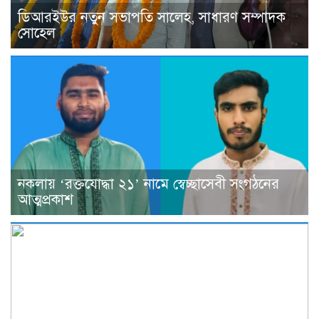
ডিআরইউর নতুন সভাপতি সালেহ, সাধারণ সম্পাদক
সোহেল
নকলায় ‘রক্তযোদ্ধা ২১’ নামে স্বেচ্ছাসেবী সংগঠনের
আত্মপ্রকাশ