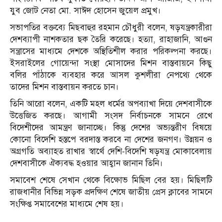
যুব জোট নেতা মো. সাঈদ হোসেন জুয়েল প্রমুখ।
সভাপতির বক্তব্যে মিছবাহুর রহমান চৌধুরী বলেন, ষড়যন্ত্রকারীরা
দেশব্যাপী নাশকতার ছক তৈরি করেছে। হত্যা, রাহাজানি, আগুন
সন্ত্রাসের মাধ্যমে দেশকে অস্থিতিশীল করার পরিকল্পনা করছে।
ইসরাইলের গোয়েন্দা সংস্থা মোসাদের মিশন বাস্তবায়নে কিছু
বলির পাঁঠাকে ব্যবহার করে আসল কুশলীরা নেপথ্যে থেকে
তাদের মিশন বাস্তবায়ন করতে চান।
তিনি আরো বলেন, একটি মহল ধর্মের অপব্যাখা দিয়ে দেশবাসীকে
উত্তেজিত করছে। আগামী সংসদ নির্বাচনকে সামনে রেখে
বিদেশীদের আমন্ত্রণ জানাচ্ছে। কিন্তু দেশের অভ্যন্তরীণ বিষয়ে
কোনো বিদেশি হস্তপে বরদাস্ত করবে না দেশের জনগণ। উন্নয়ন ও
অগ্রগতি অব্যাহত রাখার স্বার্থে দেশি-বিদেশি ষড়যন্ত্র মোকাবেলায়
দেশবাসীকে ঐক্যবদ্ধ হওয়ার আহ্বান জানান তিনি।
সমাবেশ শেষে সেখান থেকে বিক্ষোভ মিছিল বের হয়। মিছিলটি
রাজধানীর বিভিন্ন সড়ক প্রদক্ষিণ শেষে জাতীয় প্রেস ক্লাবের সামনে
সংক্ষিপ্ত সমাবেশের মাধ্যমে শেষ হয়।