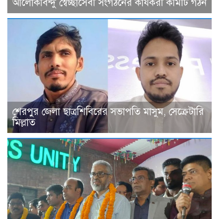
আলোকবিন্দু স্বেচ্ছাসেবী সংগঠনের কার্যকরী কমিটি গঠন
শেরপুর জেলা ছাত্রশিবিরের সভাপতি মাসুম, সেক্রেটারি
মিল্লাত