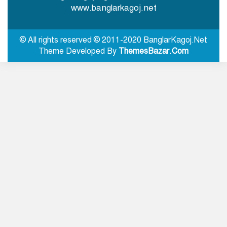
www.banglarkagoj.net
বগুড়ায় বাসচাপায় নিহত ৬, আহত
অনেকে
© All rights reserved © 2011-2020 BanglarKagoj.Net
Theme Developed By
ThemesBazar.Com
নানা দাবিতে শেরপুরে জামায়াত ও ১১
দলের স্মারকলিপি প্রদান
জীবিত অবস্থায় নিজের চল্লিশা ২ হাজার
মানুষকে খাওয়ালেন বৃদ্ধ