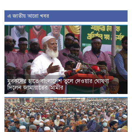
এ জাতীয় আরো খবর
যুবকদের হাতে বাংলাদেশ তুলে দেওয়ার ঘোষণা
দিলেন জামায়াতের আমীর