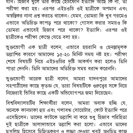
যান। হিজাব খুলে তার কাছে হেডফোন ইত্যাদি আছে কি না, তা
পরীক্ষা করা হয়। এরপর এইচওডি ওই ছাত্রীকে অপমান এবং
অস্বস্তিকর নানা প্রশ্ন করতে থাকেন। যেমন, তোমরা কি খুব গরমেও
এভাবে অতিরিক্ত কাপড় পরে থাকো? গোসল করার সময়ও কি
তোমরা এভাবেই হিজাব পরে থাকো? ইত্যাদি। এরপর ওই
ছাত্রীকেও পরীক্ষা কেন্দ্রে যেতে বলা হয়।
ভুক্তভোগী এক ছাত্রী বলেন, এভাবে হয়রানি ও হেনস্তামূলক
তল্লাশির কারণে আমাদের ১৫-২০ মিনিট সময় নষ্ট হয়। পরীক্ষা
শেষে বিষয়টি নিয়ে এইচওডির দৃষ্টি আকর্ষণ করা হলেও তিনি
পাত্তা দেননি। তিনি আমাদের অতিরিক্ত সময় বরাদ্দ করেননি।
ভুক্তভোগী আরেক ছাত্রী বলেন, আমরা যাদবপুরে আমাদের
সহপাঠীদের কাছে কৃতজ্ঞ যে, তারা বিষয়টিকে গুরুত্বের সঙ্গে নিয়ে
নিজেরাই ভিসির কাছে একটি অভিযোগপত্র জমা দিয়েছেন।
বিশ্ববিদ্যালয়টির শিক্ষার্থীরা বলেন, আমরা অবাক হচ্ছি যে,
অনেকে কানঢাকা হুড এবং গলাবন্ধ সোয়েটার, কোট ইত্যাদি পরে
এসেছিলেন। তাদের কাউকে তল্লাশি না করে শুধু হিজাব পরিহিতা
দুই ছাত্রীকে আলাদাভাবে তল্লাশি করা হলো। এভাবে তাদের
মুসলিম হিসেবে চিহ্নিতকরণ ও লজ্জা দেওয়া খুবই অনুচিত কাজ