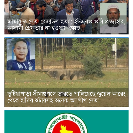
জামায়াত নেতা রেজাউল হত্যা: ইউএনও ওসি প্রত্যাহার,
আসামী গ্রেফতার না হওয়ায় ক্ষোভ
ভুটিয়াপাড়া সীমান্তপথে ভারতে পালিয়েছে জুয়েল আরেং
থেকে হাদির শুটারসহ অনেক আ’লীগ নেতা