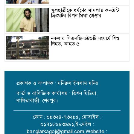
স্কুলছাত্রীকে ধর্ষণের মামলায় কনটেন্ট
ক্রিয়েটর রিপন মিয়া গ্রেপ্তার
নকলায় সিএনজি-ভটভটি সংঘর্ষে শিশু
নিহত, আহত ৫
আলোকবিন্দু স্বেচ্ছাসেবী সংগঠনের
তৃতীয় বর্ষে পদার্পণ
প্রকাশক ও সম্পাদক : মনিরুল ইসলাম মনির
বার্তা ও বাণিজ্যিক কার্যালয় : ভিশন মিডিয়া,
রাজধানীতে ৫৭ লাখ টাকার জাল নোটে
স্বর্ণ কেনার চেষ্টা, হাতেনাতে ধরা
নালিতাবাড়ী, শেরপুর।
ফোন : ০৯৩২৪-৭৩২৯৫, মোবাইল :
সিলেটের ওসমানী নগরে দুই বাসের
০১৭১৮৬৮৩৯৯১,ই-মেইল :
মুখোমুখি সংঘর্ষে নিহত ৮
banglarkagoj@gmail.com
,Website :