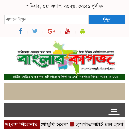
শনিবার, ০৮ অগাস্ট ২০২৬, ০২:২১ পূর্বাহ্ন
খুঁজুন
Toggle
naviga
বেন, আইনের মুখোমুখি হবেন’
সংবাদ শিরোনাম
হাসপাতালটাই মনে হলো যেন ডাস্