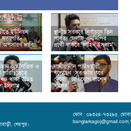
ড়ীতে ইউনিয়ন
স্থানীয় সরকার নির্বাচনে তিন
 সভাপতি-
পার্বত্য জেলায় এনসিপির
র অপসারণ দাবি
প্রার্থী থাকবে: নাহিদ ইসলাম
তমান অর্থনৈতিক ও
নাসীরুদ্দীন পাটওয়ারী
 পরিস্থিতিতে
বলেছেন ‘সব ফাঁস করে
বদ্ধ থাকা উচিত
দেবো’, অভিযোগ রাশেদ
িদ ইসলাম
খাঁনের
ফোন : ০৯৩২৪-৭৩২৯৫, মোবা
banglarkagoj@gmail.com
িতাবাড়ী, শেরপুর।