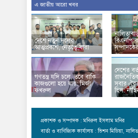
এ জাতীয় আরো খবর
নালিতাবা
দেশে নতুন দলের
বিএনপি’র
আত্মপ্রকাশ, নেতৃত্বে যারা
সম্পাদকে
দেশের বর্
গণতন্ত্র যদি চলে, তবে বাকি
রাজনৈতিক
কাজগুলো হয়ে যায়: মির্জা
সবার ঐক্য
ফখরুল
ছিল: নাহ
প্রকাশক ও সম্পাদক : মনিরুল ইসলাম মনির
বার্তা ও বাণিজ্যিক কার্যালয় : ভিশন মিডিয়া, নাল