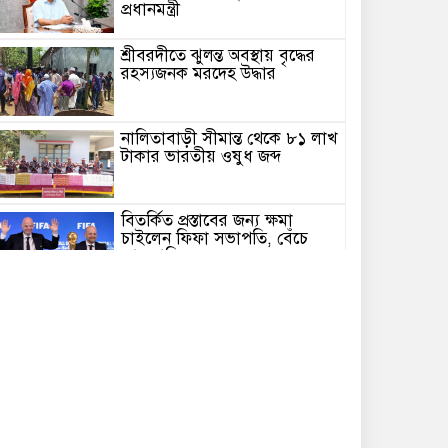
প্রধানমন্ত্রী
শ্রীবরদীতে ঝুলন্ত অবস্থায় বৃদ্ধের
রহস্যজনক মরদেহ উদ্ধার
নালিতাবাড়ী সীমান্ত থেকে ৮১ লাখ
টাকার ভারতীয় ওষুধ জব্দ
বিতর্কিত প্রস্তাবের জন্য ক্ষমা
চাইলেন ফিফা সভাপতি, বেঁচে
গেল গদি!
আওয়ামী লীগের পরিণতি নির্ধারণ
করবে আদালত: স্বরাষ্ট্রমন্ত্রী
চেল্লাখালি নদীর মোহনায় বন্যা
পরিস্থিতি পরিদর্শনে শেরপুরের
জেলা প্রশাসক