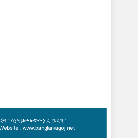
ইল : ০১৭১৮৬৮৩৯৯১,ই-মেইল :
,Website : www.banglarkagoj.net