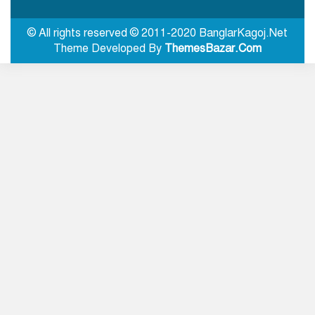
লবণ চাষিদের জন্য শিগগিরই নতুন মূল্য
নির্ধারণ করবে সরকার: প্রধানমন্ত্রী
© All rights reserved © 2011-2020 BanglarKagoj.Net
Theme Developed By
ThemesBazar.Com
রাষ্ট্রপতি নির্বাচন: ১১ দলীয় জোটের প্রার্থী
কর্নেল (অব.) অলি আহমদ
মহেশখালীর মাতারবাড়িতে পৌঁছেছেন
প্রধানমন্ত্রী