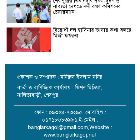
শেরপুরের তিন নদীর দখল-দূষণ ও
নাব্যতা দেখতে নদী রক্ষা কমিশনের
চেয়ারম্যান
বিরোধী দল হাসিনার ভাষায় কথা বলছে:
মির্জা ফখরুল
কমলাপুর স্টেডিয়ামে দোকানের চুক্তি
বাতিলের নির্দেশ ও প্রশাসককে অব্যাহতি
প্রকাশক ও সম্পাদক : মনিরুল ইসলাম মনির
বার্তা ও বাণিজ্যিক কার্যালয় : ভিশন মিডিয়া,
বিপিএল এই বছর নাও হতে পারে:
তামিম
নালিতাবাড়ী, শেরপুর।
ফোন : ০৯৩২৪-৭৩২৯৫, মোবাইল :
সালমান শাহ হত্যা মামলায় খল-
০১৭১৮৬৮৩৯৯১,ই-মেইল :
অভিনেতা ডন আটক
banglarkagoj@gmail.com
,Website :
www.banglarkagoj.net