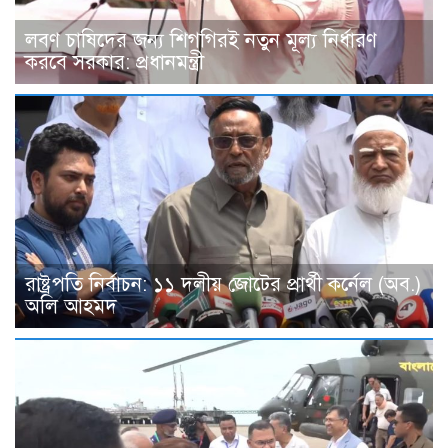
লবণ চাষিদের জন্য শিগগিরই নতুন মূল্য নির্ধারণ
করবে সরকার: প্রধানমন্ত্রী
রাষ্ট্রপতি নির্বাচন: ১১ দলীয় জোটের প্রার্থী কর্নেল (অব.)
অলি আহমদ