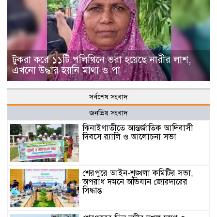
টুকরা করে ১১টি পলিথিনে ভরা হয়েছে নারীর লাশ,
এখনো উদ্ধার হয়নি মাথা ও পা
সর্বশেষ সংবাদ
জনপ্রিয় সংবাদ
ঝিনাইগাতীতে আন্তর্জাতিক আদিবাসী
দিবসে র‌্যালি ও আলোচনা সভা
শেরপুরে আইন-শৃঙ্খলা কমিটির সভা,
অপরাধ দমনে অভিযান জোরদারের
সিদ্ধান্ত