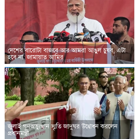
দেশের বারোটা বাজবে আর আমরা আঙুল চুষব, এটা
হবে না: জামায়াত আমির
জুলাই গণঅভ্যুত্থান স্মৃতি জাদুঘর উদ্বোধন করলেন
প্রধানমন্ত্রী