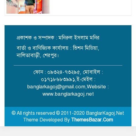
আমরা নতজানু রাষ্ট্র পর্যায়ে আর কখনো
ফিরে যাবো না : পররাষ্ট্রমন্ত্রী
প্রকাশক ও সম্পাদক : মনিরুল ইসলাম মনির
বার্তা ও বাণিজ্যিক কার্যালয় : ভিশন মিডিয়া,
যে ডকুমেন্টারিতে আবু সাঈদ নেই, সেটি
কোনো ডকুমেন্টারি নয়: ভারপ্রাপ্ত রাষ্ট্রপতি
নালিতাবাড়ী, শেরপুর।
ফোন : ০৯৩২৪-৭৩২৯৫, মোবাইল :
নালিতাবাড়ীতে অপপ্রচারের অভিযোগে
০১৭১৮৬৮৩৯৯১,ই-মেইল :
ইউনিয়ন বিএনপি’র পাল্টা সংবাদ
banglarkagoj@gmail.com
,Website :
সম্মেলন
www.banglarkagoj.net
জুলাই জাদুঘর গণতান্ত্রিক অভিযাত্রার
সঙ্গে আন্দোলনের ইতিহাস তুলে ধরবে:
© All rights reserved © 2011-2020 BanglarKagoj.Net
প্রধানমন্ত্রী
Theme Developed By
ThemesBazar.Com
দেশের বারোটা বাজবে আর আমরা