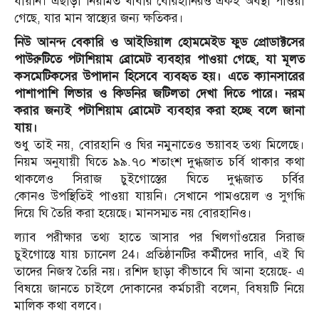
যায়নি। এছাড়া নিয়মিত খাবার বোরহানিরও একই অবস্থা পাওয়া
গেছে, যার মান স্বাস্থ্যের জন্য ক্ষতিকর।
নিউ আনন্দ বেকারি ও আইডিয়াল হোমমেইড ফুড প্রোডাক্টসের
পাউরুটিতে পটাশিয়াম ব্রোমেট ব্যবহার পাওয়া গেছে, যা মূলত
কসমেটিকসের উপাদান হিসেবে ব্যবহৃত হয়। এতে ক্যানসারের
পাশাপাশি লিভার ও কিডনির জটিলতা দেখা দিতে পারে। নরম
করার জন্যই পটাশিয়াম ব্রোমেট ব্যবহার করা হচ্ছে বলে জানা
যায়।
শুধু তাই নয়, বোরহানি ও ঘির নমুনাতেও ভয়াবহ তথ্য মিলেছে।
নিয়ম অনুযায়ী ঘিতে ৯৯.৭০ শতাংশ দুগ্ধজাত চর্বি থাকার কথা
থাকলেও সিরাজ চুইগোস্তের ঘিতে দুগ্ধজাত চর্বির
কোনও উপস্থিতিই পাওয়া যায়নি। সেখানে পামওয়েল ও সুগন্ধি
দিয়ে ঘি তৈরি করা হয়েছে। মানসম্মত নয় বোরহানিও।
ল্যাব পরীক্ষার তথ্য হাতে আসার পর খিলগাঁওয়ের সিরাজ
চুইগোস্তে যায় চ্যানেল 24। প্রতিষ্ঠানটির কর্মীদের দাবি, এই ঘি
তাদের নিজস্ব তৈরি নয়। রশিদ ছাড়া কীভাবে ঘি আনা হয়েছে- এ
বিষয়ে জানতে চাইলে দোকানের কর্মচারী বলেন, বিষয়টি নিয়ে
মালিক কথা বলবে।