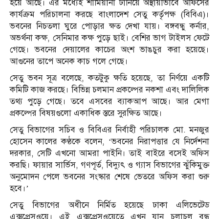
হয়ে আছে। এর মধ্যেই শামিয়ানা টানিয়ে অস্থায়ীভাবে অফিসের
কার্যক্রম পরিচালনা করছে বাংলাদেশ সেতু কর্তৃপক্ষ (বিবিএ)।
ভবনের নিচতলা ঘুরে পোড়ার ক্ষত দেখা যায়। বঙ্গবন্ধু কর্নার,
অভর্থনা কক্ষ, সেনিমার কক্ষ পুড়ে ছাই। বেশির ভাগ টাইলস ফেটে
গেছে। ভবনের দেয়ালের কাচের অংশ ভাঙচুর করা হয়েছে।
আগুনের তাপে অনেক কাচ গলে গেছে।
সেতু ভবন সূত্র বলেছে, কতটুকু ক্ষতি হয়েছে, তা নির্ণয়ে একটি
কমিটি কাজ করছে। বিভিন্ন চলমান প্রকল্পের নকশা এবং দালিলিক
তথ্য পুড়ে গেছে। তবে এসবের ব্যাকআপ আছে। আর মেগা
প্রকল্পের বিষয়গুলো একাধিক স্তরে সুরক্ষিত আছে।
সেতু বিভাগের সচিব ও বিবিএর নির্বাহী পরিচালক মো. মনজুর
হোসেন কালের কণ্ঠকে বলেন, ‘ভবনের নিরাপত্তার যে নির্দেশনা
দরকার, সেটি এখনো আমরা পাইনি। তাই বাইরে বসেই অফিস
করছি। ফায়ার সার্ভিস, গণপূর্ত, বিদ্যুৎ ও গ্যাস বিভাগের ঝুঁকিমুক্ত
অনুমোদন পেলে ভবনের সংস্কার শেষে ভেতরে অফিস করা শুরু
হবে।’
সেতু বিভাগের অধীনে নির্মিত হয়েছে ঢাকা এলিভেটেড
এক্সপ্রেসওয়ে। এই এক্সপ্রেসওয়েতে এখন যান চলাচল বন্ধ