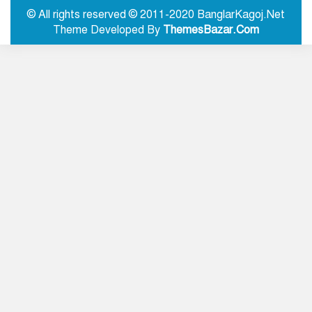
তৃতীয় বর্ষে পদার্পণ
© All rights reserved © 2011-2020 BanglarKagoj.Net
Theme Developed By
ThemesBazar.Com
রাজধানীতে ৫৭ লাখ টাকার জাল নোটে
স্বর্ণ কেনার চেষ্টা, হাতেনাতে ধরা
সিলেটের ওসমানী নগরে দুই বাসের
মুখোমুখি সংঘর্ষে নিহত ৮