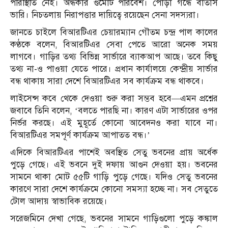
পরিস্থিতি নেই। অন্ধকার গুমোট পরিবেশ। পোড়া গন্ধে বাতাস
ভারি। নিচতলায় নিরাপত্তার দায়িত্বে রয়েছেন সেনা সদস্যরা।
জানতে চাইলে বিআরটিএর চেয়ারম্যান গৌতম চন্দ্র পাল কালের
কণ্ঠকে বলেন, বিআরটিএর সেবা পেতে আরো অনেক সময়
লাগবে। গাড়ির তথ্য বিভিন্ন সার্ভারে ব্যাকআপ আছে। তবে কিছু
তথ্য না-ও পাওয়া যেতে পারে। প্রধান কার্যালয়ে কেন্দ্রীয় সার্ভার
বন্ধ থাকায় সারা দেশে বিআরটিএর সব কার্যক্রম বন্ধ থাকবে।
লাইসেন্স কবে থেকে দেওয়া শুরু করা সম্ভব হবে—এমন প্রশ্নের
জবাবে তিনি বলেন, ‘বলতে পারছি না। কারণ এটা সার্ভারের ওপর
নির্ভর করছে। এই মুহূর্তে কোনো আবেদনও করা যাবে না।
বিআরটিএর সমপূর্ণ কার্যক্রম আপাতত বন্ধ।’
এদিকে বিআরটিএর পাশেই অবস্থিত সেতু ভবনের প্রায় অর্ধেক
পুড়ে গেছে। এই ভবনে দুই দফায় আগুন দেওয়া হয়। ভবনের
সামনে থাকা মোট ৫৫টি গাড়ি পুড়ে গেছে। যদিও সেতু ভবনের
কারণে সারা দেশে কার্যক্রমে কোনো সমস্যা হচ্ছে না। সব সেতুতে
টোল আদায় স্বাভাবিক রয়েছে।
সরেজমিনে দেখা গেছে, ভবনের সামনে গাড়িগুলো পুড়ে কঙ্কাল