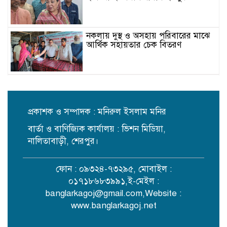
নকলায় দুস্থ ও অসহায় পরিবারের মাঝে
আর্থিক সহায়তার চেক বিতরণ
ভিন্নমতকে সম্মান করাই গণতন্ত্রের
অন্যতম ভিত্তি: মির্জা ফখরুল
প্রকাশক ও সম্পাদক : মনিরুল ইসলাম মনির
বার্তা ও বাণিজ্যিক কার্যালয় : ভিশন মিডিয়া,
স্কুলছাত্রীকে ধর্ষণের মামলায় কনটেন্ট
ক্রিয়েটর রিপন মিয়া গ্রেপ্তার
নালিতাবাড়ী, শেরপুর।
ফোন : ০৯৩২৪-৭৩২৯৫, মোবাইল :
নকলায় সিএনজি-ভটভটি সংঘর্ষে শিশু
০১৭১৮৬৮৩৯৯১,ই-মেইল :
নিহত, আহত ৫
banglarkagoj@gmail.com
,Website :
www.banglarkagoj.net
আলোকবিন্দু স্বেচ্ছাসেবী সংগঠনের