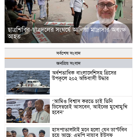
ছাত্রশিবির-ছাত্রদলের সংঘর্ষে আলিয়া মাদ্রাসার অধ্যক্ষ
আহত
সর্বশেষ সংবাদ
জনপ্রিয় সংবাদ
অর্ধশতাধিক বাংলাদেশিসহ গ্রিসের
উপকূলে ২০২ অভিবাসী উদ্ধার
‘আমিও বিশ্বাস করতে চাই তিনি
ডিসেম্বরেই আসবেন, আইনের মুখোমুখি
হবেন’
হাসপাতালটাই মনে হলো যেন ডাস্টবিন
হয়ে আছে: এমপি নায়াব ইউসুফ