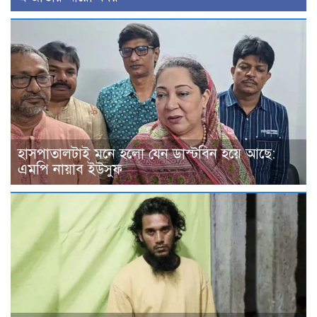
হাসপাতালটাই মনে হলো যেন ডাস্টবিন হয়ে আছে:
এমপি নায়াব ইউসুফ