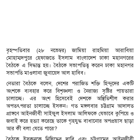
বৃহস্পতিবার (২৮ নভেম্বর) জামিয়া রাহমিয়া আরাবিয়া
মোহাম্মদপুরে হেফাজতে ইসলাম বাংলাদেশ ঢাকা মহানগরের
বৈঠকে এ সিদ্ধান্ত হয়। বৈঠকে সভাপতিত্ব করেন ঢাকা মহানগর
সভাপতি মাওলানা জুনায়েদ আল হাবিব।
নেতারা বৈঠকে বলেন, দেশের পরাজিত শক্তি হিন্দুদের একটি
অংশকে ব্যবহার করে বিশৃঙ্খলা ও নৈরাজ্য সৃষ্টির পায়তারা
চালাচ্ছে। এর অংশ হিসেবেই দেশকে অস্থিতিশীল করার
অপতৎপরতা চালাচ্ছে ইসকন। গত মঙ্গলবার চট্টগ্রাম আদালত
প্রাঙ্গণে আইনজীবী সাইফুল ইসলাম আলিফকে যেভাবে কুপিয়ে ও
জবাই করে হত্যা করেছে তাকে গৃহযুদ্ধ বাধানোর অপপ্রয়াস ছাড়া
আর কী বলা যেতে পারে?
বৈঠকে ইসকনকে নিষিদ্ধের দাবি এবং চট্টগ্রামের আইনজীবী