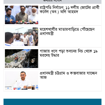
জনপ্রিয় সংবাদ
রাষ্ট্রপতি নির্বাচন: ১১ দলীয় জোটের প্রার্থী
কর্নেল (অব.) অলি আহমদ
মহেশখালীর মাতারবাড়িতে পৌঁছেছেন
প্রধানমন্ত্রী
গাজায় ধসে পড়া ভবনের নিচ থেকে ১৯
মরদেহ উদ্ধার
প্রধানমন্ত্রী চট্টগ্রাম ও কক্সবাজার যাচ্ছেন
আজ
জুলাই শহিদদের প্রত্যাশা পূরণে কাজ
করতে হবে: ডা. শফিকুর রহমান