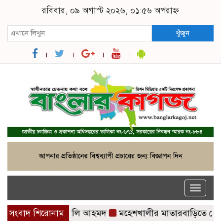
রবিবার, ০৯ অগাস্ট ২০২৬, ০১:৫৬ অপরাহ্ন
খুঁজুন
Toggle
naviga
ার্থী কর্নেল (অব.) অলি আহমদ
সংবাদ শিরোনাম
মহেশখালীর মাতারবাড়িতে পৌঁছেছেন প্