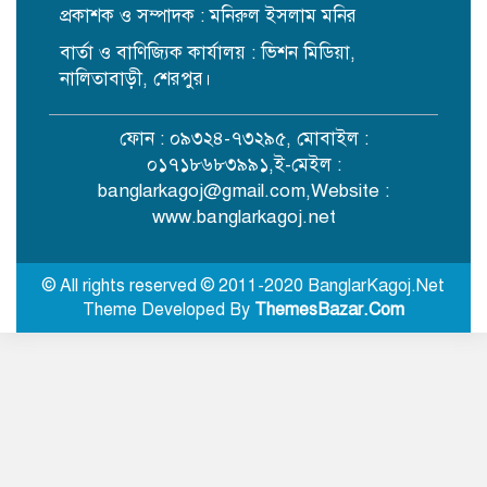
প্রকাশক ও সম্পাদক : মনিরুল ইসলাম মনির
বার্তা ও বাণিজ্যিক কার্যালয় : ভিশন মিডিয়া,
টুকরা করে ১১টি পলিথিনে ভরা হয়েছে
নারীর লাশ, এখনো উদ্ধার হয়নি মাথা ও
নালিতাবাড়ী, শেরপুর।
পা
ফোন : ০৯৩২৪-৭৩২৯৫, মোবাইল :
নবজাগরণ একাডেমিতে বৃত্তি বিতরণে
০১৭১৮৬৮৩৯৯১,ই-মেইল :
বিভ্রান্তির প্রতিবাদে সংবাদ সম্মেলন
banglarkagoj@gmail.com
,Website :
www.banglarkagoj.net
জুলাইযোদ্ধাদের সিএনজি অটোরিকশা ও
রিকশা উপহার দিলেন প্রধানমন্ত্রী
© All rights reserved © 2011-2020 BanglarKagoj.Net
Theme Developed By
ThemesBazar.Com
আওয়ামী লীগ এবং শেখ হাসিনার
রাজনৈতিক দাফন হয়েছে: সালাহউদ্দিন
আহমদ
নালিতাবাড়ীতে ইয়াবাসহ আটক
ছাত্রদলের দুই নেতাকে অব্যাহতি