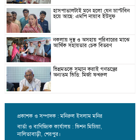
হাসপাতালটাই মনে হলো যেন ডাস্টবিন
হয়ে আছে: এমপি নায়াব ইউসুফ
নকলায় দুস্থ ও অসহায় পরিবারের মাঝে
আর্থিক সহায়তার চেক বিতরণ
ভিন্নমতকে সম্মান করাই গণতন্ত্রের
অন্যতম ভিত্তি: মির্জা ফখরুল
স্কুলছাত্রীকে ধর্ষণের মামলায় কনটেন্ট
ক্রিয়েটর রিপন মিয়া গ্রেপ্তার
প্রকাশক ও সম্পাদক : মনিরুল ইসলাম মনির
বার্তা ও বাণিজ্যিক কার্যালয় : ভিশন মিডিয়া,
নকলায় সিএনজি-ভটভটি সংঘর্ষে শিশু
নিহত, আহত ৫
নালিতাবাড়ী, শেরপুর।