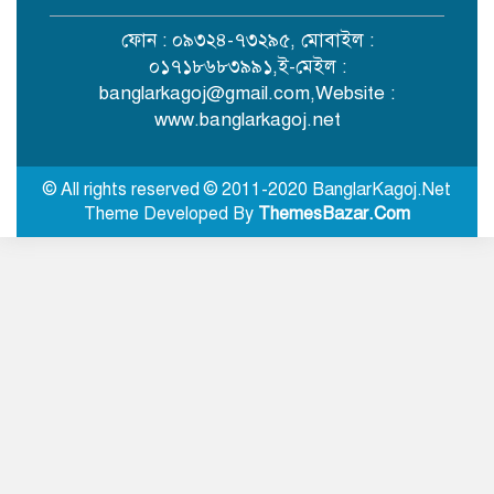
ফোন : ০৯৩২৪-৭৩২৯৫, মোবাইল :
আলোকবিন্দু স্বেচ্ছাসেবী সংগঠনের
০১৭১৮৬৮৩৯৯১,ই-মেইল :
তৃতীয় বর্ষে পদার্পণ
banglarkagoj@gmail.com
,Website :
www.banglarkagoj.net
রাজধানীতে ৫৭ লাখ টাকার জাল নোটে
স্বর্ণ কেনার চেষ্টা, হাতেনাতে ধরা
© All rights reserved © 2011-2020 BanglarKagoj.Net
Theme Developed By
ThemesBazar.Com
সিলেটের ওসমানী নগরে দুই বাসের
মুখোমুখি সংঘর্ষে নিহত ৮
বগুড়ায় বাসচাপায় নিহত ৬, আহত
অনেকে