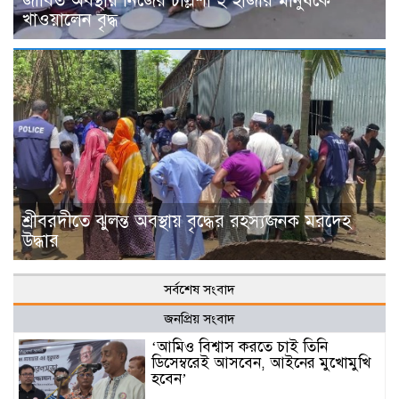
জীবিত অবস্থায় নিজের চল্লিশা ২ হাজার মানুষকে
খাওয়ালেন বৃদ্ধ
শ্রীবরদীতে ঝুলন্ত অবস্থায় বৃদ্ধের রহস্যজনক মরদেহ
উদ্ধার
সর্বশেষ সংবাদ
জনপ্রিয় সংবাদ
‘আমিও বিশ্বাস করতে চাই তিনি
ডিসেম্বরেই আসবেন, আইনের মুখোমুখি
হবেন’