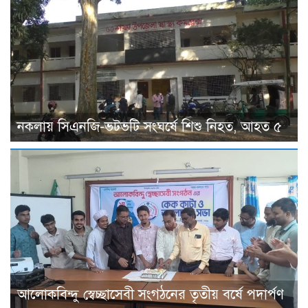
নকলায় সিএনজি-ভটভটি সংঘর্ষে শিশু নিহত, আহত ৫
আলোকবিন্দু স্বেচ্ছাসেবী সংগঠনের তৃতীয় বর্ষে পদার্পণ