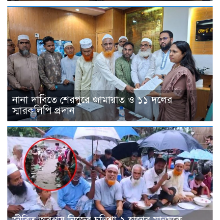
নানা দাবিতে শেরপুরে জামায়াত ও ১১ দলের
স্মারকলিপি প্রদান