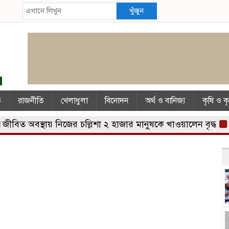
খুঁজুন
ি
রাজনীতি
খেলাধুলা
বিনোদন
অর্থ ও বানিজ্য
কৃষি ও ক
 অবস্থায় নিজের চল্লিশা ২ হাজার মানুষকে খাওয়ালেন বৃদ্ধ
নদীদূষ