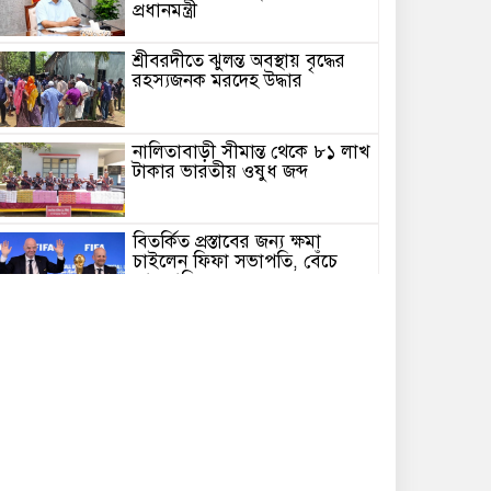
প্রধানমন্ত্রী
শ্রীবরদীতে ঝুলন্ত অবস্থায় বৃদ্ধের
রহস্যজনক মরদেহ উদ্ধার
নালিতাবাড়ী সীমান্ত থেকে ৮১ লাখ
টাকার ভারতীয় ওষুধ জব্দ
বিতর্কিত প্রস্তাবের জন্য ক্ষমা
চাইলেন ফিফা সভাপতি, বেঁচে
গেল গদি!
আওয়ামী লীগের পরিণতি নির্ধারণ
করবে আদালত: স্বরাষ্ট্রমন্ত্রী
চেল্লাখালি নদীর মোহনায় বন্যা
পরিস্থিতি পরিদর্শনে শেরপুরের
জেলা প্রশাসক