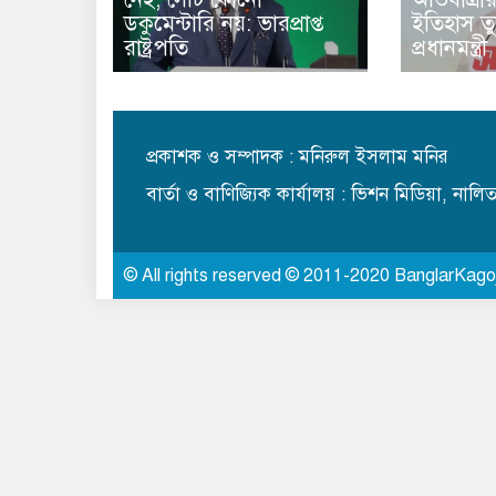
ডকুমেন্টারি নয়: ভারপ্রাপ্ত
ইতিহাস ত
রাষ্ট্রপতি
প্রধানমন্ত্রী
প্রকাশক ও সম্পাদক : মনিরুল ইসলাম মনির
বার্তা ও বাণিজ্যিক কার্যালয় : ভিশন মিডিয়া, নাল
© All rights reserved © 2011-2020 BanglarKago