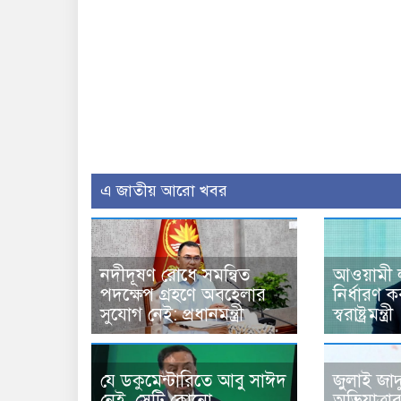
এ জাতীয় আরো খবর
নদীদূষণ রোধে সমন্বিত
আওয়ামী 
পদক্ষেপ গ্রহণে অবহেলার
নির্ধারণ
সুযোগ নেই: প্রধানমন্ত্রী
স্বরাষ্ট্রমন্ত্রী
যে ডকুমেন্টারিতে আবু সাঈদ
জুলাই জাদু
নেই, সেটি কোনো
অভিযাত্রা