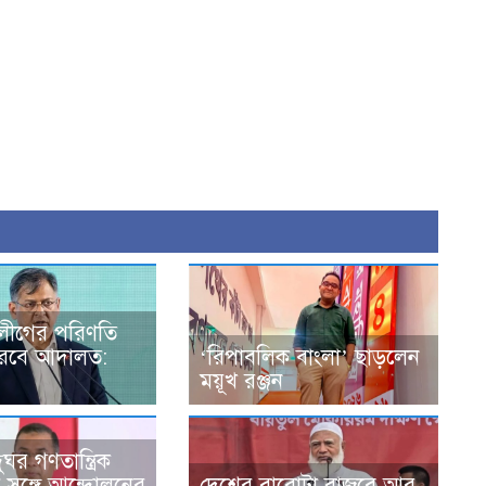
লীগের পরিণতি
 করবে আদালত:
‘রিপাবলিক বাংলা’ ছাড়লেন
ময়ূখ রঞ্জন
ঘর গণতান্ত্রিক
র সঙ্গে আন্দোলনের
দেশের বারোটা বাজবে আর