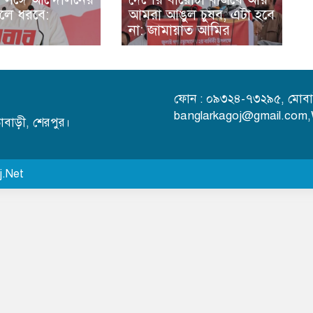
ুলে ধরবে:
আমরা আঙুল চুষব, এটা হবে
না: জামায়াত আমির
ফোন : ০৯৩২৪-৭৩২৯৫, মোবা
banglarkagoj@gmail.com
িতাবাড়ী, শেরপুর।
j.Net