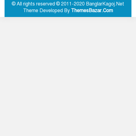
অবহেলার সুযোগ নেই: প্রধানমন্ত্রী
© All rights reserved © 2011-2020 BanglarKagoj.Net
Theme Developed By
ThemesBazar.Com
শ্রীবরদীতে ঝুলন্ত অবস্থায় বৃদ্ধের
রহস্যজনক মরদেহ উদ্ধার
নালিতাবাড়ী সীমান্ত থেকে ৮১ লাখ
টাকার ভারতীয় ওষুধ জব্দ