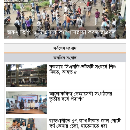
জকসু ভিপি ও জিএসকে ক্যাম্পাসছাড়া করল ছাত্রদল
সর্বশেষ সংবাদ
জনপ্রিয় সংবাদ
নকলায় সিএনজি-ভটভটি সংঘর্ষে শিশু
নিহত, আহত ৫
আলোকবিন্দু স্বেচ্ছাসেবী সংগঠনের
তৃতীয় বর্ষে পদার্পণ
রাজধানীতে ৫৭ লাখ টাকার জাল নোটে
স্বর্ণ কেনার চেষ্টা, হাতেনাতে ধরা