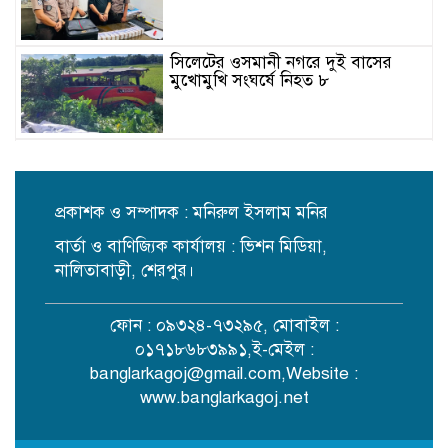
সিলেটের ওসমানী নগরে দুই বাসের
মুখোমুখি সংঘর্ষে নিহত ৮
বগুড়ায় বাসচাপায় নিহত ৬, আহত
অনেকে
প্রকাশক ও সম্পাদক : মনিরুল ইসলাম মনির
বার্তা ও বাণিজ্যিক কার্যালয় : ভিশন মিডিয়া,
নানা দাবিতে শেরপুরে জামায়াত ও ১১
দলের স্মারকলিপি প্রদান
নালিতাবাড়ী, শেরপুর।
ফোন : ০৯৩২৪-৭৩২৯৫, মোবাইল :
জীবিত অবস্থায় নিজের চল্লিশা ২ হাজার
০১৭১৮৬৮৩৯৯১,ই-মেইল :
মানুষকে খাওয়ালেন বৃদ্ধ
banglarkagoj@gmail.com
,Website :
www.banglarkagoj.net
নদীদূষণ রোধে সমন্বিত পদক্ষেপ গ্রহণে