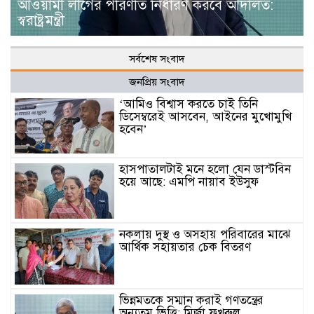
আওয়ামী লীগের পরিণতি নির্ধারণ করবে আদালত:
স্বরাষ্ট্রমন্ত্রী
সর্বশেষ সংবাদ
জনপ্রিয় সংবাদ
‘আমিও বিশ্বাস করতে চাই তিনি
ডিসেম্বরেই আসবেন, আইনের মুখোমুখি
হবেন’
হাসপাতালটাই মনে হলো যেন ডাস্টবিন
হয়ে আছে: এমপি নায়াব ইউসুফ
নকলায় দুস্থ ও অসহায় পরিবারের মাঝে
আর্থিক সহায়তার চেক বিতরণ
ভিন্নমতকে সম্মান করাই গণতন্ত্রের
অন্যতম ভিত্তি: মির্জা ফখরুল