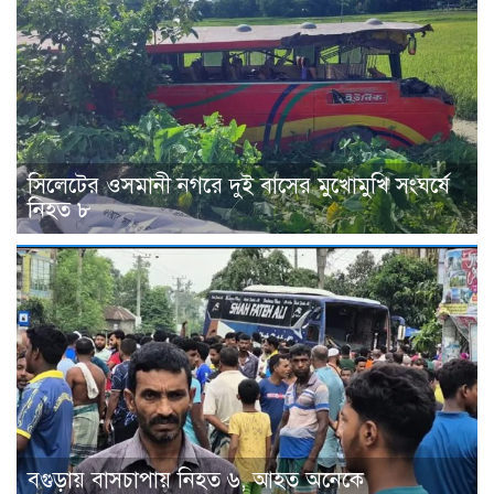
সিলেটের ওসমানী নগরে দুই বাসের মুখোমুখি সংঘর্ষে
নিহত ৮
বগুড়ায় বাসচাপায় নিহত ৬, আহত অনেকে