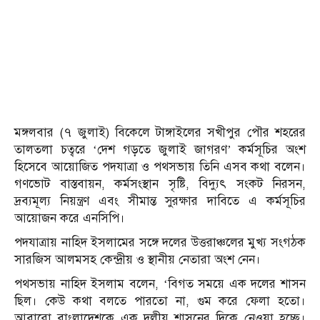
মঙ্গলবার (৭ জুলাই) বিকেলে টাঙ্গাইলের সখীপুর পৌর শহরের
তালতলা চত্বরে ‘দেশ গড়তে জুলাই জাগরণ’ কর্মসূচির অংশ
হিসেবে আয়োজিত পদযাত্রা ও পথসভায় তিনি এসব কথা বলেন।
গণভোট বাস্তবায়ন, কর্মসংস্থান সৃষ্টি, বিদ্যুৎ সংকট নিরসন,
দ্রব্যমূল্য নিয়ন্ত্রণ এবং সীমান্ত সুরক্ষার দাবিতে এ কর্মসূচির
আয়োজন করে এনসিপি।
পদযাত্রায় নাহিদ ইসলামের সঙ্গে দলের উত্তরাঞ্চলের মুখ্য সংগঠক
সারজিস আলমসহ কেন্দ্রীয় ও স্থানীয় নেতারা অংশ নেন।
পথসভায় নাহিদ ইসলাম বলেন, ‘বিগত সময়ে এক দলের শাসন
ছিল। কেউ কথা বলতে পারতো না, গুম করে ফেলা হতো।
আবারো বাংলাদেশকে এক দলীয় শাসনের দিকে নেওয়া হচ্ছে।