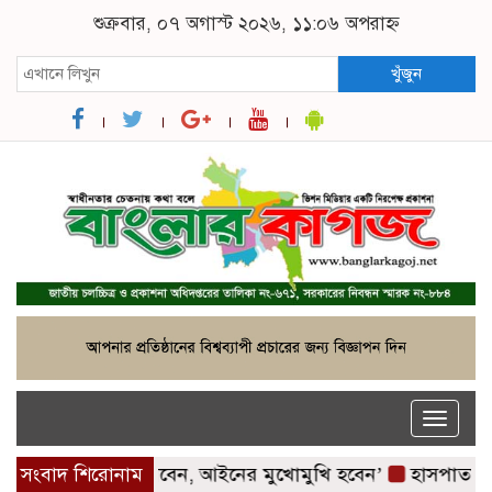
শুক্রবার, ০৭ অগাস্ট ২০২৬, ১১:০৬ অপরাহ্ন
খুঁজুন
Toggle
naviga
নি ডিসেম্বরেই আসবেন, আইনের মুখোমুখি হবেন’
সংবাদ শিরোনাম
হাসপাতালটাই 