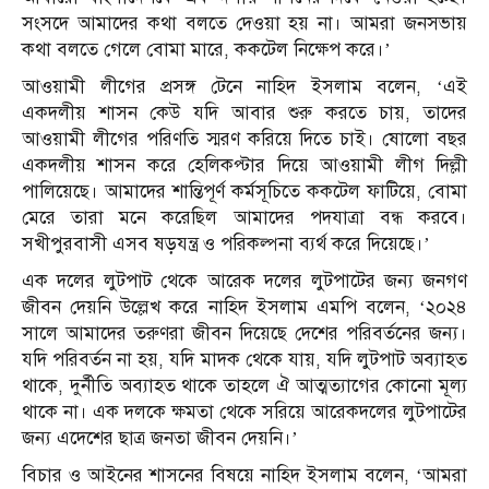
সংসদে আমাদের কথা বলতে দেওয়া হয় না। আমরা জনসভায়
কথা বলতে গেলে বোমা মারে, ককটেল নিক্ষেপ করে।’
আওয়ামী লীগের প্রসঙ্গ টেনে নাহিদ ইসলাম বলেন, ‘এই
একদলীয় শাসন কেউ যদি আবার শুরু করতে চায়, তাদের
আওয়ামী লীগের পরিণতি স্মরণ করিয়ে দিতে চাই। ষোলো বছর
একদলীয় শাসন করে হেলিকপ্টার দিয়ে আওয়ামী লীগ দিল্লী
পালিয়েছে‌। আমাদের শান্তিপূর্ণ কর্মসূচিতে ককটেল ফাটিয়ে, বোমা
মেরে তারা মনে করেছিল আমাদের পদযাত্রা বন্ধ করবে।
সখীপুরবাসী এসব ষড়যন্ত্র ও পরিকল্পনা ব্যর্থ করে দিয়েছে।’
এক দলের লুটপাট থেকে আরেক দলের লুটপাটের জন্য জনগণ
জীবন দেয়নি উল্লেখ করে নাহিদ ইসলাম এম‌পি বলেন, ‘২০২৪
সালে আমাদের তরুণরা জীবন দিয়েছে দেশের পরিবর্তনের জন্য।
যদি পরিবর্তন না হয়, যদি মাদক থেকে যায়, যদি লুটপাট অব্যাহত
থাকে, দুর্নীতি অব্যাহত থাকে তাহলে ঐ আত্মত্যাগের কোনো মূল্য
থাকে না‌। এক দলকে ক্ষমতা থেকে সরিয়ে আরেকদলের লুটপাটের
জন্য এদেশের ছাত্র জনতা জীবন দেয়নি।’
বিচার ও আইনের শাসনের বিষয়ে নাহিদ ইসলাম বলেন, ‘আমরা