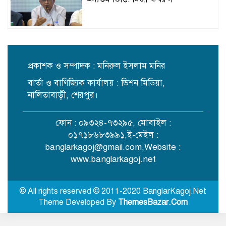
স্কুলছাত্রীকে ধর্ষণের মামলায় কনটেন্ট
ক্রিয়েটর রিপন মিয়া গ্রেপ্তার
প্রকাশক ও সম্পাদক : মনিরুল ইসলাম মনির
বার্তা ও বাণিজ্যিক কার্যালয় : ভিশন মিডিয়া,
নকলায় সিএনজি-ভটভটি সংঘর্ষে শিশু
নিহত, আহত ৫
নালিতাবাড়ী, শেরপুর।
ফোন : ০৯৩২৪-৭৩২৯৫, মোবাইল :
আলোকবিন্দু স্বেচ্ছাসেবী সংগঠনের
০১৭১৮৬৮৩৯৯১,ই-মেইল :
তৃতীয় বর্ষে পদার্পণ
banglarkagoj@gmail.com
,Website :
www.banglarkagoj.net
রাজধানীতে ৫৭ লাখ টাকার জাল নোটে
স্বর্ণ কেনার চেষ্টা, হাতেনাতে ধরা
© All rights reserved © 2011-2020 BanglarKagoj.Net
Theme Developed By
ThemesBazar.Com
সিলেটের ওসমানী নগরে দুই বাসের