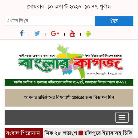
সোমবার, ১০ অগাস্ট ২০২৬, ১০:৪৭ পূর্বাহ্ন
খুঁজুন
Toggle
naviga
সের হার ৬২ দশমিক ২৫ শতাংশ
সংবাদ শিরোনাম
চাঁদপুরে ইয়াবাসহ চিকিৎসক গ্রেপ