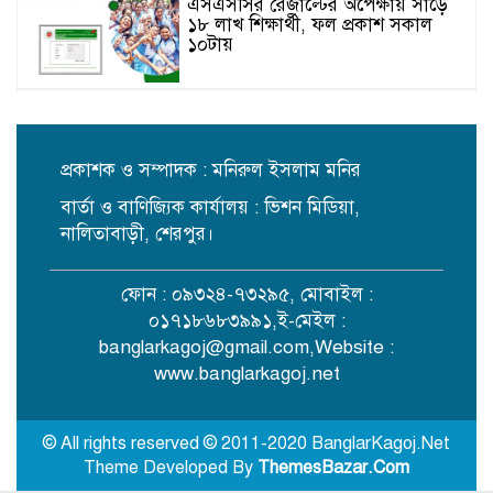
এসএসসির রেজাল্টের অপেক্ষায় সাড়ে
১৮ লাখ শিক্ষার্থী, ফল প্রকাশ সকাল
১০টায়
ছাদবাগানে সারা দেশে তৃতীয় শেরপুর
পৌরসভা
প্রকাশক ও সম্পাদক : মনিরুল ইসলাম মনির
বার্তা ও বাণিজ্যিক কার্যালয় : ভিশন মিডিয়া,
মাদকবিরোধী প্রচারণায় শেরপুরে সুপার
কাপ ফুটবলের ফাইনাল
নালিতাবাড়ী, শেরপুর।
ফোন : ০৯৩২৪-৭৩২৯৫, মোবাইল :
জাজিরায় বাঁশ কাটাকে কেন্দ্র করে
০১৭১৮৬৮৩৯৯১,ই-মেইল :
হামলা, নারীসহ আহত ৩
banglarkagoj@gmail.com
,Website :
www.banglarkagoj.net
শেরপুরে বর্জ্য ব্যবস্থাপনা প্রকল্পের ভূমি
অধিগ্রহণের চেক বিতরণ
© All rights reserved © 2011-2020 BanglarKagoj.Net
Theme Developed By
ThemesBazar.Com