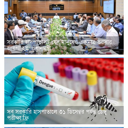
সরকারি হাসপাতালই যেন মানুষের একমাত্র ভরসার
জায়গা হয়: প্রধানমন্ত্রী
সব সরকারি হাসপাতালে ৩১ ডিসেম্বর পর্যন্ত ডেঙ্গু
পরীক্ষা ফ্রি