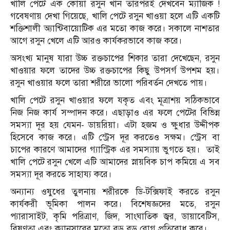
খালি পেটে এক কোয়া রসুন খান তারপরই দেখবেন ম্যাজিক !
গবেষণায় দেখা গিয়েছে, খালি পেটে রসুন খাওয়া হলে এটি একটি
শক্তিশালী অ্যান্টিবায়োটিক এর মতো কাজ করে। সকালে নাশতার
আগে রসুন খেলে এটি আরও কার্যকরভাবে কাজ করে।
অসংখ্য মানুষ যারা উচ্চ রক্তচাপের শিকার তারা দেখেছেন, রসুন
খাওয়ার ফলে তাদের উচ্চ রক্তচাপের কিছু উপসর্গ উপশম হয়।
রসুন খাওয়ার ফলে তারা শরীরে ভালো পরিবর্তন দেখতে পায়।
খালি পেটে রসুন খাওয়ার ফলে যকৃত এবং মূত্রাশয় সঠিকভাবে
নিজ নিজ কার্য সম্পাদন করে। এছাড়াও এর ফলে পেটের বিভিন্ন
সমস্যা দূর হয় যেমন- ডায়রিয়া। এটা হজম ও ক্ষুধার উদ্দীপক
হিসেবে কাজ করে। এটি স্ট্রেস দূর করতেও সক্ষম। স্ট্রেস বা
চাপের কারণে আমাদের গ্যাস্ট্রিক এর সমস্যায় ভুগতে হয়। তাই
খালি পেটে রসুন খেলে এটি আমাদের স্নায়বিক চাপ কমিয়ে এ সব
সমস্যা দূর করতে সাহায্য করে।
অন্যান্য ওষুধের তুলনায় শরীরকে ডি-টক্সিফাই করতে রসুন
কার্যকরী ভূমিকা পালন করে। বিশেষজ্ঞদের মতে, রসুন
প্যারাসাইট, কৃমি পরিত্রাণ, জিদ, সাংঘাতিক জ্বর, ডায়াবেটিস,
বিষণ্ণতা এবং ক্যানসারের মতো বড় বড় রোগ প্রতিরোধ করে।