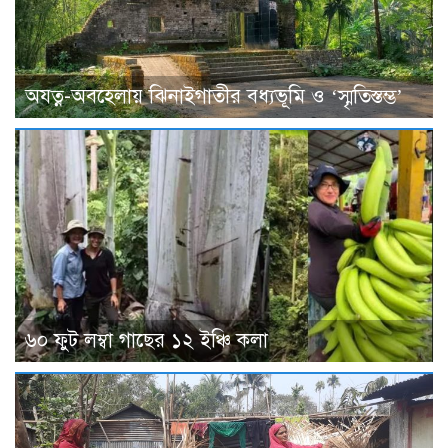
অযত্ন-অবহেলায় ঝিনাইগাতীর বধ্যভূমি ও ‘স্মৃতিস্তম্ভ’
৬০ ফুট লম্বা গাছের ১২ ইঞ্চি কলা