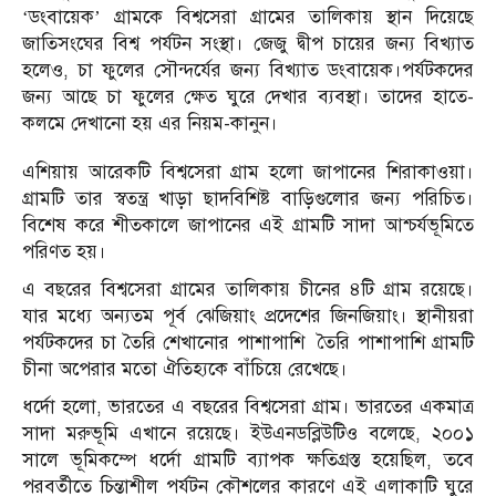
‘ডংবায়েক’ গ্রামকে বিশ্বসেরা গ্রামের তালিকায় স্থান দিয়েছে
জাতিসংঘের বিশ্ব পর্যটন সংস্থা। জেজু দ্বীপ চায়ের জন্য বিখ্যাত
হলেও, চা ফুলের সৌন্দর্যের জন্য বিখ্যাত ডংবায়েক।পর্যটকদের
জন্য আছে চা ফুলের ক্ষেত ঘুরে দেখার ব্যবস্থা। তাদের হাতে-
কলমে দেখানো হয় এর নিয়ম-কানুন।
এশিয়ায় আরেকটি বিশ্বসেরা গ্রাম হলো জাপানের শিরাকাওয়া।
গ্রামটি তার স্বতন্ত্র খাড়া ছাদবিশিষ্ট বাড়িগুলোর জন্য পরিচিত।
বিশেষ করে শীতকালে জাপানের এই গ্রামটি সাদা আশ্চর্যভূমিতে
পরিণত হয়।
এ বছরের বিশ্বসেরা গ্রামের তালিকায় চীনের ৪টি গ্রাম রয়েছে।
যার মধ্যে অন্যতম পূর্ব ঝেজিয়াং প্রদেশের জিনজিয়াং। স্থানীয়রা
পর্যটকদের চা তৈরি শেখানোর পাশাপাশি তৈরি পাশাপাশি গ্রামটি
চীনা অপেরার মতো ঐতিহ্যকে বাঁচিয়ে রেখেছে।
ধর্দো হলো, ভারতের এ বছরের বিশ্বসেরা গ্রাম। ভারতের একমাত্র
সাদা মরুভূমি এখানে রয়েছে। ইউএনডব্লিউটিও বলেছে, ২০০১
সালে ভূমিকম্পে ধর্দো গ্রামটি ব্যাপক ক্ষতিগ্রস্ত হয়েছিল, তবে
পরবর্তীতে চিন্তাশীল পর্যটন কৌশলের কারণে এই এলাকাটি ঘুরে