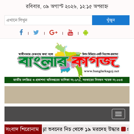
রবিবার, ০৯ অগাস্ট ২০২৬, ১২:১৫ অপরাহ্ন
খুঁজুন
Toggle
naviga
গাজায় ধসে পড়া ভবনের নিচ থেকে ১৯ মরদেহ উদ্ধার
সংবাদ শিরোনাম
প্রধানমন্ত