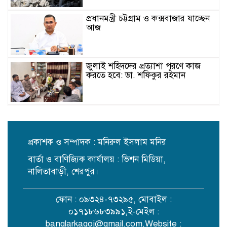
প্রধানমন্ত্রী চট্টগ্রাম ও কক্সবাজার যাচ্ছেন
আজ
জুলাই শহিদদের প্রত্যাশা পূরণে কাজ
করতে হবে: ডা. শফিকুর রহমান
টুকরা করে ১১টি পলিথিনে ভরা হয়েছে
নারীর লাশ, এখনো উদ্ধার হয়নি মাথা ও
পা
প্রকাশক ও সম্পাদক : মনিরুল ইসলাম মনির
বার্তা ও বাণিজ্যিক কার্যালয় : ভিশন মিডিয়া,
নবজাগরণ একাডেমিতে বৃত্তি বিতরণে
বিভ্রান্তির প্রতিবাদে সংবাদ সম্মেলন
নালিতাবাড়ী, শেরপুর।
ফোন : ০৯৩২৪-৭৩২৯৫, মোবাইল :
জুলাইযোদ্ধাদের সিএনজি অটোরিকশা ও
০১৭১৮৬৮৩৯৯১,ই-মেইল :
রিকশা উপহার দিলেন প্রধানমন্ত্রী
banglarkagoj@gmail.com
,Website :