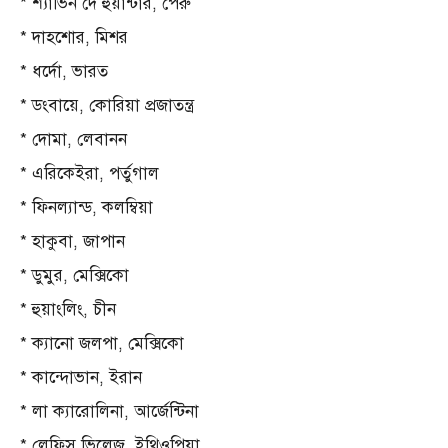
* শ্যাভিন দে হুয়ান্টার, পেরু
* দাহশোর, মিশর
* ধর্দো, ভারত
* ডংবায়ে, কোরিয়া প্রজাতন্ত্র
* দোমা, লেবানন
* এরিকেইরা, পর্তুগাল
* ফিনল্যান্ড, কলম্বিয়া
* হাকুবা, জাপান
* ডুমুর, মেক্সিকো
* হুয়াংলিং, চীন
* ক্যানো জলপা, মেক্সিকো
* কান্দোভান, ইরান
* লা ক্যারোলিনা, আর্জেন্টিনা
* লেফিস ভিলেজ, ইথিওপিয়া