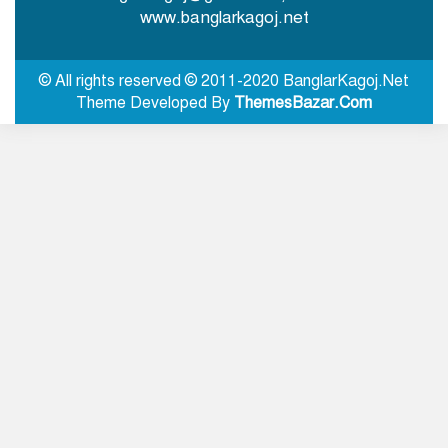
www.banglarkagoj.net
আওয়ামী লীগ এবং শেখ হাসিনার
রাজনৈতিক দাফন হয়েছে: সালাহউদ্দিন
© All rights reserved © 2011-2020 BanglarKagoj.Net
আহমদ
Theme Developed By
ThemesBazar.Com
নালিতাবাড়ীতে ইয়াবাসহ আটক
ছাত্রদলের দুই নেতাকে অব্যাহতি
ঝিনাইগাতি সীমান্তে ৬শ বোতল ভারতীয়
মদ জব্দ