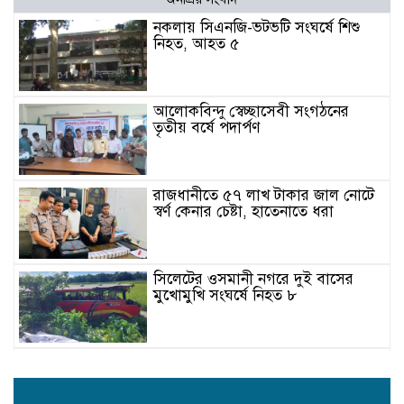
নকলায় সিএনজি-ভটভটি সংঘর্ষে শিশু
নিহত, আহত ৫
আলোকবিন্দু স্বেচ্ছাসেবী সংগঠনের
তৃতীয় বর্ষে পদার্পণ
রাজধানীতে ৫৭ লাখ টাকার জাল নোটে
স্বর্ণ কেনার চেষ্টা, হাতেনাতে ধরা
সিলেটের ওসমানী নগরে দুই বাসের
মুখোমুখি সংঘর্ষে নিহত ৮
বগুড়ায় বাসচাপায় নিহত ৬, আহত
অনেকে