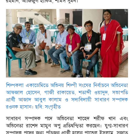
রহমান, আজিজুল হাকিম, শামস সুমন।
শিল্পকলা একাডেমিতে অভিনয় শিল্পী সংঘের নির্বাচনে অভিনেতা
আফজাল হোসেন, গাজী রাকায়েত, শতাব্দী ওয়াদুদ, সভাপতি
প্রার্থী আজাদ আবুল কালাম ও সদ্যবিদায়ী সাধারণ সম্পাদক
রওনক হাসান। ছবি: সংগৃহীত
সাধারণ সম্পাদক পদে অভিনেতা শাহেদ শরীফ খান এবং
অভিনেতা রাশেদ মামুন অপু প্রতিদ্বন্দ্বিতা করছেন। যুগ্ম-সাধারণ
সম্পাদক পদের জন্য পাঁচজন প্রার্থী হলেন পাভেল ইসলাম, সুজাত