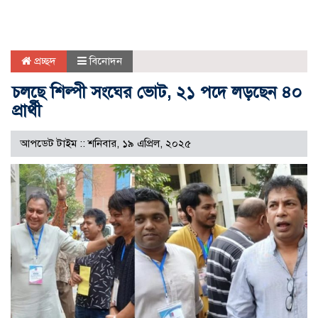
প্রচ্ছদ
বিনোদন
চলছে শিল্পী সংঘের ভোট, ২১ পদে লড়ছেন ৪০
প্রার্থী
আপডেট টাইম :: শনিবার, ১৯ এপ্রিল, ২০২৫