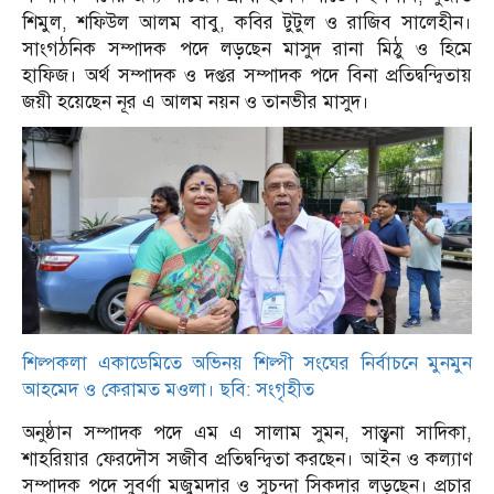
শিমুল, শফিউল আলম বাবু, কবির টুটুল ও রাজিব সালেহীন।
সাংগঠনিক সম্পাদক পদে লড়ছেন মাসুদ রানা মিঠু ও হিমে
হাফিজ। অর্থ সম্পাদক ও দপ্তর সম্পাদক পদে বিনা প্রতিদ্বন্দ্বিতায়
জয়ী হয়েছেন নূর এ আলম নয়ন ও তানভীর মাসুদ।
শিল্পকলা একাডেমিতে অভিনয় শিল্পী সংঘের নির্বাচনে মুনমুন
আহমেদ ও কেরামত মওলা। ছবি: সংগৃহীত
অনুষ্ঠান সম্পাদক পদে এম এ সালাম সুমন, সান্ত্বনা সাদিকা,
শাহরিয়ার ফেরদৌস সজীব প্রতিদ্বন্দ্বিতা করছেন। আইন ও কল্যাণ
সম্পাদক পদে সুবর্ণা মজুমদার ও সুচন্দা সিকদার লড়ছেন। প্রচার