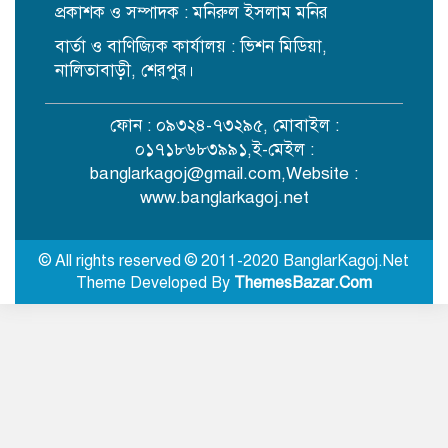
প্রকাশক ও সম্পাদক : মনিরুল ইসলাম মনির
বার্তা ও বাণিজ্যিক কার্যালয় : ভিশন মিডিয়া,
নানা দাবিতে শেরপুরে জামায়াত ও ১১
দলের স্মারকলিপি প্রদান
নালিতাবাড়ী, শেরপুর।
ফোন : ০৯৩২৪-৭৩২৯৫, মোবাইল :
জীবিত অবস্থায় নিজের চল্লিশা ২ হাজার
০১৭১৮৬৮৩৯৯১,ই-মেইল :
মানুষকে খাওয়ালেন বৃদ্ধ
banglarkagoj@gmail.com
,Website :
www.banglarkagoj.net
নদীদূষণ রোধে সমন্বিত পদক্ষেপ গ্রহণে
অবহেলার সুযোগ নেই: প্রধানমন্ত্রী
© All rights reserved © 2011-2020 BanglarKagoj.Net
Theme Developed By
ThemesBazar.Com
শ্রীবরদীতে ঝুলন্ত অবস্থায় বৃদ্ধের
রহস্যজনক মরদেহ উদ্ধার
নালিতাবাড়ী সীমান্ত থেকে ৮১ লাখ
টাকার ভারতীয় ওষুধ জব্দ