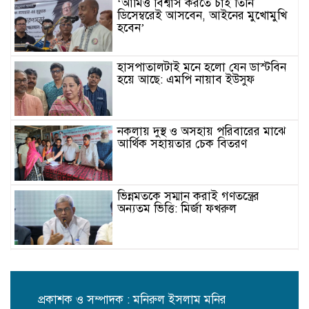
‘আমিও বিশ্বাস করতে চাই তিনি
ডিসেম্বরেই আসবেন, আইনের মুখোমুখি
হবেন’
হাসপাতালটাই মনে হলো যেন ডাস্টবিন
হয়ে আছে: এমপি নায়াব ইউসুফ
নকলায় দুস্থ ও অসহায় পরিবারের মাঝে
আর্থিক সহায়তার চেক বিতরণ
ভিন্নমতকে সম্মান করাই গণতন্ত্রের
অন্যতম ভিত্তি: মির্জা ফখরুল
স্কুলছাত্রীকে ধর্ষণের মামলায় কনটেন্ট
ক্রিয়েটর রিপন মিয়া গ্রেপ্তার
প্রকাশক ও সম্পাদক : মনিরুল ইসলাম মনির