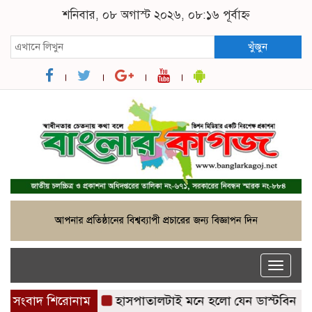
শনিবার, ০৮ অগাস্ট ২০২৬, ০৮:১৬ পূর্বাহ্ন
খুঁজুন
Toggle
naviga
 মুখোমুখি হবেন’
সংবাদ শিরোনাম
হাসপাতালটাই মনে হলো যেন ডাস্টবিন হয়ে 