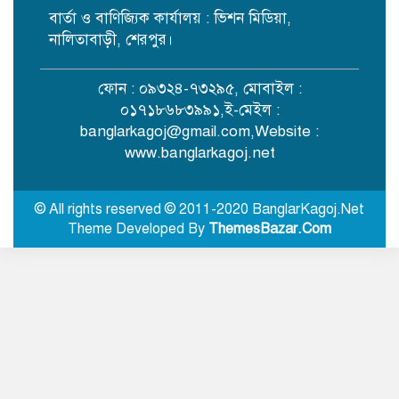
বার্তা ও বাণিজ্যিক কার্যালয় : ভিশন মিডিয়া,
নকলায় সিএনজি-ভটভটি সংঘর্ষে শিশু
নিহত, আহত ৫
নালিতাবাড়ী, শেরপুর।
ফোন : ০৯৩২৪-৭৩২৯৫, মোবাইল :
আলোকবিন্দু স্বেচ্ছাসেবী সংগঠনের
০১৭১৮৬৮৩৯৯১,ই-মেইল :
তৃতীয় বর্ষে পদার্পণ
banglarkagoj@gmail.com
,Website :
www.banglarkagoj.net
রাজধানীতে ৫৭ লাখ টাকার জাল নোটে
স্বর্ণ কেনার চেষ্টা, হাতেনাতে ধরা
© All rights reserved © 2011-2020 BanglarKagoj.Net
Theme Developed By
ThemesBazar.Com
সিলেটের ওসমানী নগরে দুই বাসের
মুখোমুখি সংঘর্ষে নিহত ৮
বগুড়ায় বাসচাপায় নিহত ৬, আহত
অনেকে