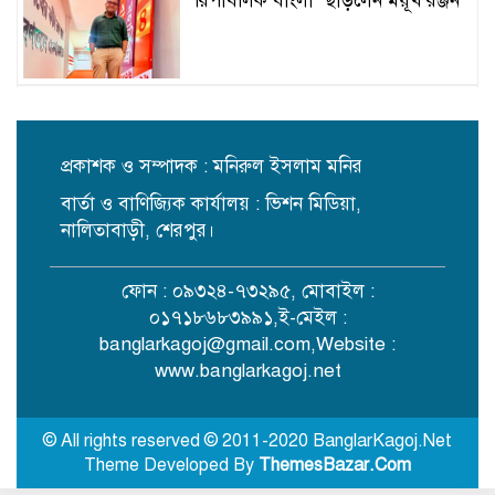
‘রিপাবলিক বাংলা’ ছাড়লেন ময়ূখ রঞ্জন
আমরা নতজানু রাষ্ট্র পর্যায়ে আর কখনো
ফিরে যাবো না : পররাষ্ট্রমন্ত্রী
প্রকাশক ও সম্পাদক : মনিরুল ইসলাম মনির
বার্তা ও বাণিজ্যিক কার্যালয় : ভিশন মিডিয়া,
যে ডকুমেন্টারিতে আবু সাঈদ নেই, সেটি
কোনো ডকুমেন্টারি নয়: ভারপ্রাপ্ত রাষ্ট্রপতি
নালিতাবাড়ী, শেরপুর।
ফোন : ০৯৩২৪-৭৩২৯৫, মোবাইল :
নালিতাবাড়ীতে অপপ্রচারের অভিযোগে
০১৭১৮৬৮৩৯৯১,ই-মেইল :
ইউনিয়ন বিএনপি’র পাল্টা সংবাদ
banglarkagoj@gmail.com
,Website :
সম্মেলন
www.banglarkagoj.net
জুলাই জাদুঘর গণতান্ত্রিক অভিযাত্রার
সঙ্গে আন্দোলনের ইতিহাস তুলে ধরবে:
© All rights reserved © 2011-2020 BanglarKagoj.Net
প্রধানমন্ত্রী
Theme Developed By
ThemesBazar.Com