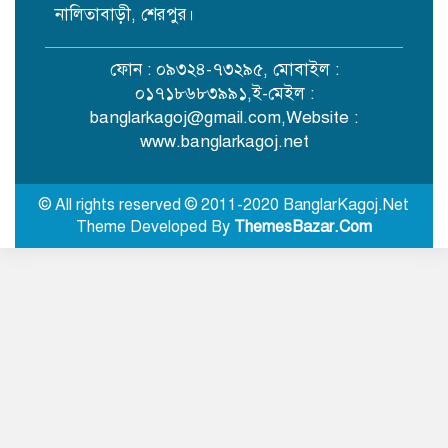
হামলা, নারীসহ আহত ৩
নালিতাবাড়ী, শেরপুর।
ফোন : ০৯৩২৪-৭৩২৯৫, মোবাইল :
শেরপুরে বর্জ্য ব্যবস্থাপনা প্রকল্পের ভূমি
০১৭১৮৬৮৩৯৯১,ই-মেইল :
অধিগ্রহণের চেক বিতরণ
banglarkagoj@gmail.com
,Website :
www.banglarkagoj.net
শ্রীবরদীতে আন্তর্জাতিক আদিবাসী দিবস
পালিত
© All rights reserved © 2011-2020 BanglarKagoj.Net
Theme Developed By
ThemesBazar.Com
নেত্রকোণায় জেলা আইনশৃঙ্খলা কমিটির
সভা
ময়মনসিংহে আইন-শৃঙ্খলা পরিস্থিতি নিয়ে
মাসিক সভা