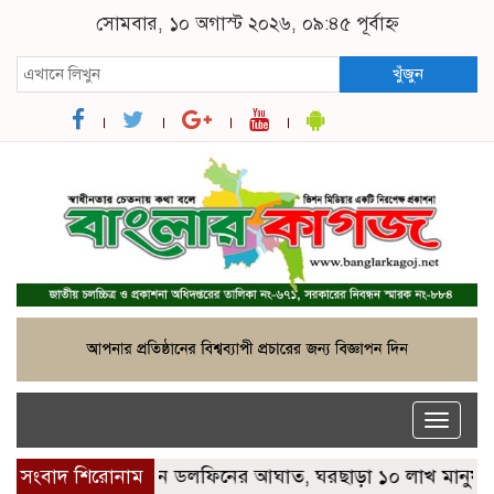
সোমবার, ১০ অগাস্ট ২০২৬, ০৯:৪৫ পূর্বাহ্ন
খুঁজুন
Toggle
naviga
 শক্তিশালী টাইফুন ডলফিনের আঘাত, ঘরছাড়া ১০ লাখ মানুষ
সংবাদ শিরোনাম
এসএ