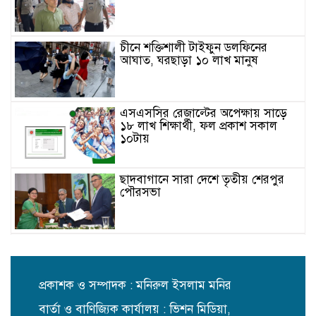
চীনে শক্তিশালী টাইফুন ডলফিনের
আঘাত, ঘরছাড়া ১০ লাখ মানুষ
এসএসসির রেজাল্টের অপেক্ষায় সাড়ে
১৮ লাখ শিক্ষার্থী, ফল প্রকাশ সকাল
১০টায়
ছাদবাগানে সারা দেশে তৃতীয় শেরপুর
পৌরসভা
মাদকবিরোধী প্রচারণায় শেরপুরে সুপার
কাপ ফুটবলের ফাইনাল
প্রকাশক ও সম্পাদক : মনিরুল ইসলাম মনির
বার্তা ও বাণিজ্যিক কার্যালয় : ভিশন মিডিয়া,
জাজিরায় বাঁশ কাটাকে কেন্দ্র করে