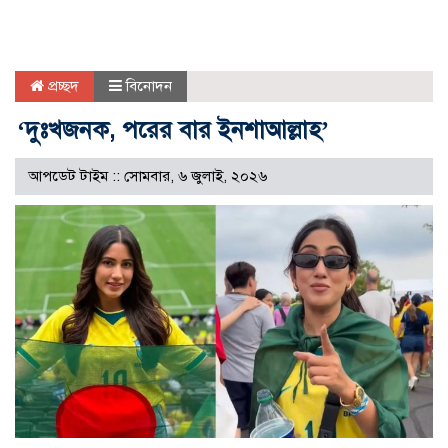
প্রচ্ছদ
বিনোদন
‘দুঃখজনক, পরের বার ইনশাআল্লাহ’
আপডেট টাইম :: সোমবার, ৬ জুলাই, ২০২৬