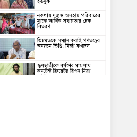
ইউসুফ
নকলায় দুস্থ ও অসহায় পরিবারের
মাঝে আর্থিক সহায়তার চেক
বিতরণ
ভিন্নমতকে সম্মান করাই গণতন্ত্রের
অন্যতম ভিত্তি: মির্জা ফখরুল
স্কুলছাত্রীকে ধর্ষণের মামলায়
কনটেন্ট ক্রিয়েটর রিপন মিয়া
গ্রেপ্তার
নকলায় সিএনজি-ভটভটি সংঘর্ষে
শিশু নিহত, আহত ৫
আলোকবিন্দু স্বেচ্ছাসেবী সংগঠনের
তৃতীয় বর্ষে পদার্পণ