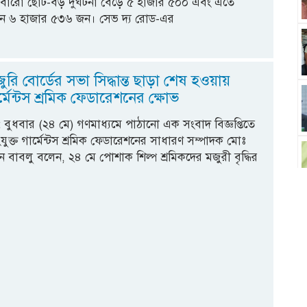
রো ছোট-বড় দুর্ঘটনা বেড়ে ৫ হাজার ৫০০ এবং এতে
 ৬ হাজার ৫৩৬ জন। সেভ দ্য রোড-এর
ুরি বোর্ডের সভা সিদ্ধান্ত ছাড়া শেষ হওয়ায়
র্মেন্টস শ্রমিক ফেডারেশনের ক্ষোভ
্তি : বুধবার (২৪ মে) গণমাধ্যমে পাঠানো এক সংবাদ বিজ্ঞপ্তিতে
যুক্ত গার্মেন্টস শ্রমিক ফেডারেশনের সাধারণ সম্পাদক মোঃ
 বাবলু বলেন, ২৪ মে পোশাক শিল্প শ্রমিকদের মজুরী বৃদ্ধির