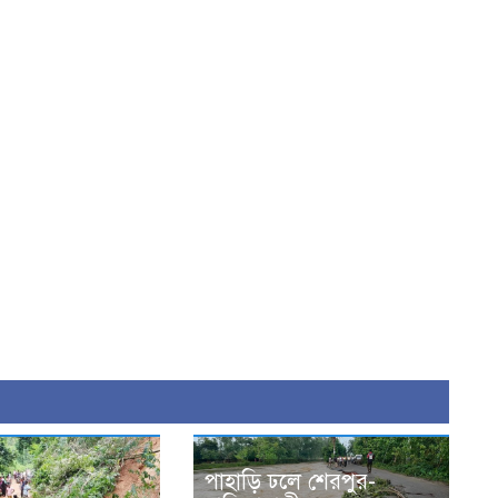
পাহাড়ি ঢলে শেরপুর-