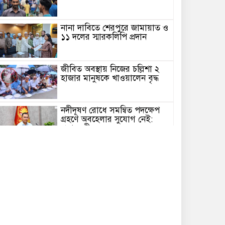
নানা দাবিতে শেরপুরে জামায়াত ও
১১ দলের স্মারকলিপি প্রদান
জীবিত অবস্থায় নিজের চল্লিশা ২
হাজার মানুষকে খাওয়ালেন বৃদ্ধ
নদীদূষণ রোধে সমন্বিত পদক্ষেপ
গ্রহণে অবহেলার সুযোগ নেই:
প্রধানমন্ত্রী
শ্রীবরদীতে ঝুলন্ত অবস্থায় বৃদ্ধের
রহস্যজনক মরদেহ উদ্ধার
নালিতাবাড়ী সীমান্ত থেকে ৮১ লাখ
টাকার ভারতীয় ওষুধ জব্দ