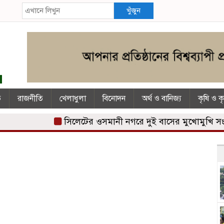
খুঁজুন
ি
রাজনীতি
খেলাধুলা
বিনোদন
অর্থ ও বানিজ্য
কৃষি ও ক
সিলেটের ওসমানী নগরে দুই বাসের মুখোমুখি সংঘর্ষ