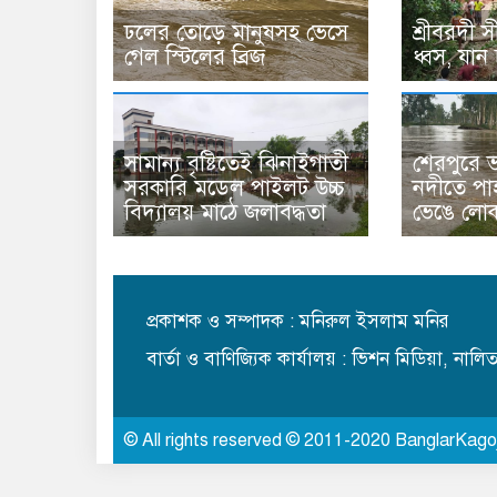
ঢলের তোড়ে মানুষসহ ভেসে
শ্রীবরদী 
গেল স্টিলের ব্রিজ
ধ্বস, যান
সামান্য বৃষ্টিতেই ঝিনাইগাতী
শেরপুরে ভ
সরকারি মডেল পাইলট উচ্চ
নদীতে পাহ
বিদ্যালয় মাঠে জলাবদ্ধতা
ভেঙে লোক
প্রকাশক ও সম্পাদক : মনিরুল ইসলাম মনির
বার্তা ও বাণিজ্যিক কার্যালয় : ভিশন মিডিয়া, নাল
© All rights reserved © 2011-2020 BanglarKago