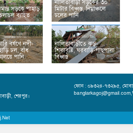
নালিতাবাড়ী সড়কের ৩০
সীমান্ত সড়কে পাহাড়
মিটার বিধ্বস্ত, নিম্নাঞ্চলে
 চলাচল ব্যাহত
ঢলের পানি
ারি বর্ষণে নদী-
নালিতাবাড়ীতে ঝড়-
াড়ি ঢল, বাঁধ
শিলাবৃষ্টি, ঘরবাড়ি-গাছপালা
ালয়ে পানি
বিধ্বস্ত
ফোন : ০৯৩২৪-৭৩২৯৫, মোবা
banglarkagoj@gmail.com
িতাবাড়ী, শেরপুর।
j.Net